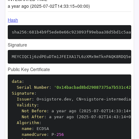
a year ago (2025-07-02T14:33:15+00:00)
Hash
sha256:681b4b9f5ede0e66c923093f99ebaa38d5bd1c5aa97f
Signature
MEYCIQC1j6zdPEuDTm1JFEIXA17L6zXMx9mTknPAQK8RDQ5eygI
Public Key Certificate
data
:
Serial Number
:
'0x14bacbad8bd29087375a7b531c42184
Signature
:
Issuer
:
 O=sigstore.dev
,
 CN=sigstore
-
Validity
:
Not Before
:
 a year ago (2025
-
07
-
02T14
:
33
:
14+00
:
Not After
:
 a year ago (2025
-
07
-
02T14
:
43
:
14+00
:
Algorithm
:
name
:
namedCurve
:
 P
-
256