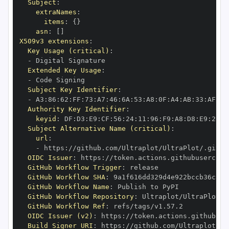
Subject
:
extraNames
:
items
:
{
}
asn
:
[
]
X509v3 extensions
:
Key Usage (critical)
:
-
Extended Key Usage
:
-
Subject Key Identifier
:
-
 A3
:
86
:
62
:
FF
:
73
:
A7
:
46
:
6A
:
53
:
A8
:
0F
:
A4
:
AB
:
33
:
AF
:
D8
Authority Key Identifier
:
keyid
:
 DF
:
D3
:
E9
:
CF
:
56
:
24
:
11
:
96
:
F9
:
A8
:
D8
:
E9
:
28
:
5
Subject Alternative Name (critical)
:
url
:
-
 https
:
//github.com/Ultraplot/UltraPlot/.githu
OIDC Issuer
:
 https
:
GitHub Workflow Trigger
:
GitHub Workflow SHA
:
GitHub Workflow Name
:
GitHub Workflow Repository
:
GitHub Workflow Ref
:
OIDC Issuer (v2)
:
 https
:
Build Signer URI
:
 https
:
//github.com/Ultraplot/Ul