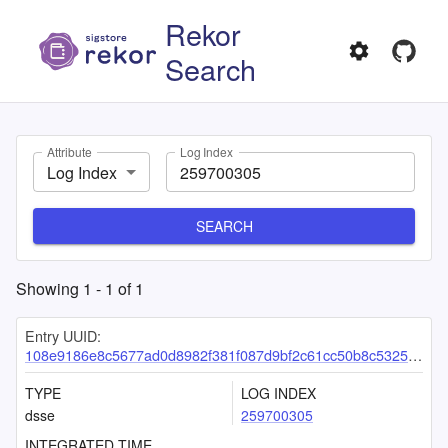
Rekor
Search
Attribute
Log Index
Log Index
SEARCH
Showing
1
-
1
of
1
Entry UUID:
108e9186e8c5677ad0d8982f381f087d9bf2c61cc50b8c53250ed8092602323c37ee95b337dab696
TYPE
LOG INDEX
dsse
259700305
INTEGRATED TIME