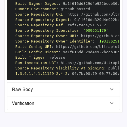
Build Signer Digest
:
Runner Environment
:
 github
-
Source Repository URI
:
 https
:
Source Repository Digest
:
Source Repository Ref
:
Source Repository Identifier
:
'909651179'
Source Repository Owner URI
:
 https
:
Source Repository Owner Identifier
:
'193136251'
Build Config URI
:
 https
:
//github.com/Ultraplot/Ul
Build Config Digest
:
Build Trigger
:
Run Invocation URI
:
 https
:
Source Repository Visibility At Signing
:
1.3.6.1.4.1.11129.2.4.2
:
 04
:
7b
:
00
:
79
:
00
:
77
:
00
:
dd
:
Raw Body
Verification