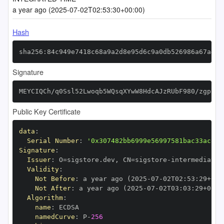
a year ago (2025-07-02T02:53:30+00:00)
Hash
sha256:84c949e7418c68a9a2d8e95d6c9a0db526986a67a4d6
Signature
MEYCIQCh/q0Ssl52Lwoqb5WQsqXYwW8HdcAJzRUbF980/zgp2wI
Public Key Certificate
data
:
Serial Number
:
'0x307482bb6999e56997581bac33ac817
Signature
:
Issuer
:
 O=sigstore.dev
,
 CN=sigstore
-
Validity
:
Not Before
:
 a year ago (2025
-
07
-
02T02
:
53
:
29+00
:
Not After
:
 a year ago (2025
-
07
-
02T03
:
03
:
29+00
:
Algorithm
:
name
:
namedCurve
:
 P
-
256