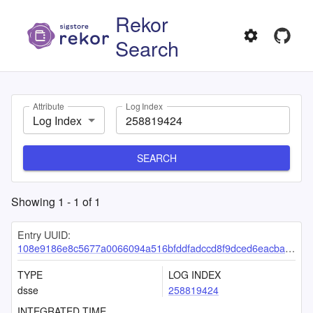
Rekor
Search
Attribute
Log Index
Log Index
SEARCH
Showing
1
-
1
of
1
Entry UUID:
108e9186e8c5677a0066094a516bfddfadccd8f9dced6eacba139ad39e5885da92bc7a7a0350ed9c
TYPE
LOG INDEX
dsse
258819424
INTEGRATED TIME