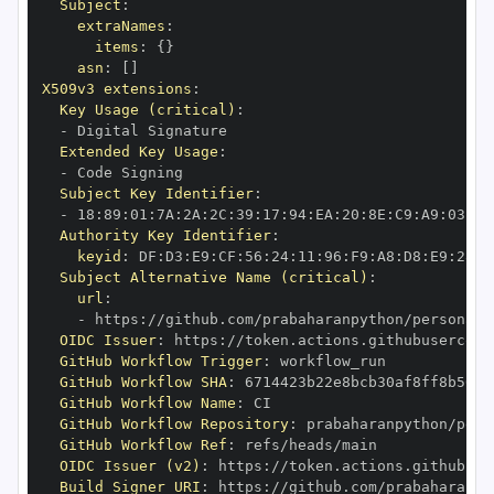
Subject
:
extraNames
:
items
:
{
}
asn
:
[
]
X509v3 extensions
:
Key Usage (critical)
:
-
Extended Key Usage
:
-
Subject Key Identifier
:
-
 18
:
89
:
01
:
7A
:
2A
:
2C
:
39
:
17
:
94
:
EA
:
20
:
8E
:
C9
:
A9
:
03
:
8C
Authority Key Identifier
:
keyid
:
 DF
:
D3
:
E9
:
CF
:
56
:
24
:
11
:
96
:
F9
:
A8
:
D8
:
E9
:
28
:
5
Subject Alternative Name (critical)
:
url
:
-
 https
:
OIDC Issuer
:
 https
:
GitHub Workflow Trigger
:
GitHub Workflow SHA
:
GitHub Workflow Name
:
GitHub Workflow Repository
:
GitHub Workflow Ref
:
OIDC Issuer (v2)
:
 https
:
Build Signer URI
:
 https
: