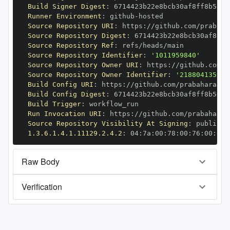
Build Signer Digest
:
Runner Environment
:
 github
-
Source Repository URI
:
 https
:
Source Repository Digest
:
Source Repository Ref
:
Source Repository Identifier
:
'1011959840'
Source Repository Owner URI
:
 https
:
Source Repository Owner Identifier
:
'218804135'
Build Config URI
:
 https
:
Build Config Digest
:
Build Trigger
:
Run Invocation URI
:
 https
:
Source Repository Visibility At Signing
:
1.3.6.1.4.1.11129.2.4.2
:
 04
:
7a
:
00
:
78
:
00
:
76
:
00
:
dd
:
Raw Body
Verification