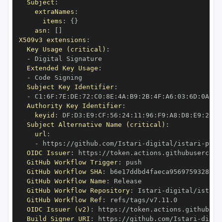
Subject
:
extraNames
:
items
:
{
}
asn
:
[
]
X509v3 extensions
:
Key Usage (critical)
:
-
Extended Key Usage
:
-
Subject Key Identifier
:
-
 C1
:
6F
:
7E
:
DE
:
72
:
C0
:
8E
:
4A
:
B9
:
2B
:
4F
:
A6
:
03
:
6D
:
0A
:
C9
Authority Key Identifier
:
keyid
:
 DF
:
D3
:
E9
:
CF
:
56
:
24
:
11
:
96
:
F9
:
A8
:
D8
:
E9
:
28
:
5
Subject Alternative Name (critical)
:
url
:
-
 https
:
//github.com/Istari
-
digital/istari
-
pyth
OIDC Issuer
:
 https
:
GitHub Workflow Trigger
:
GitHub Workflow SHA
:
GitHub Workflow Name
:
GitHub Workflow Repository
:
 Istari
-
digital/istari
GitHub Workflow Ref
:
OIDC Issuer (v2)
:
 https
:
Build Signer URI
:
 https
:
//github.com/Istari
-
digit