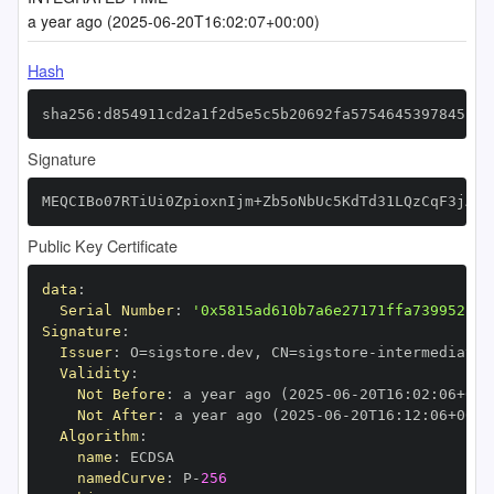
a year ago (2025-06-20T16:02:07+00:00)
Hash
sha256:d854911cd2a1f2d5e5c5b20692fa5754645397845cf3
Signature
MEQCIBo07RTiUi0ZpioxnIjm+Zb5oNbUc5KdTd31LQzCqF3jAiA
Public Key Certificate
data
:
Serial Number
:
'0x5815ad610b7a6e27171ffa739952f22
Signature
:
Issuer
:
 O=sigstore.dev
,
 CN=sigstore
-
Validity
:
Not Before
:
 a year ago (2025
-
06
-
20T16
:
02
:
06+00
:
Not After
:
 a year ago (2025
-
06
-
20T16
:
12
:
06+00
:
Algorithm
:
name
:
namedCurve
:
 P
-
256