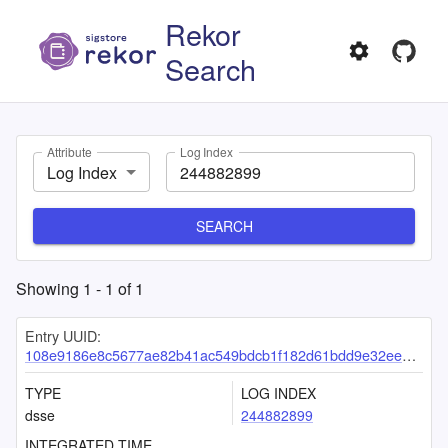
Rekor
Search
Attribute
Log Index
Log Index
SEARCH
Showing
1
-
1
of
1
Entry UUID:
108e9186e8c5677ae82b41ac549bdcb1f182d61bdd9e32ee0572b7fe1d61540a7bc339b638ca9d81
TYPE
LOG INDEX
dsse
244882899
INTEGRATED TIME