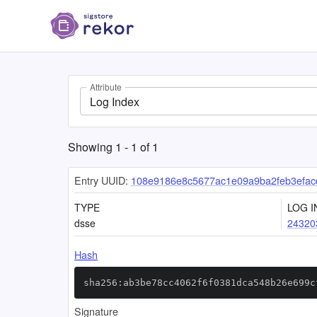
Attribute
Log Index
Showing
1
-
1
of
1
Entry UUID:
108e9186e8c5677ac1e09a9ba2feb3efa
TYPE
LOG I
dsse
24320
Hash
sha256:ab3be78cc4062f6f0381dca548b26e699c
Signature