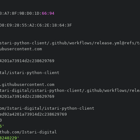
3
:
A7
:
8F
:
9B
:
D0
:
1D
:
66:94
D8
:
E9
:
28
:
55
:
A2
:
C6
:
2E
:
18
:
64
:
stari
-
python
-
tal/istari
-
python
-
tari
-
digital/istari
-
python
-
om/Istari
-
digital/istari
-
python
-
6'
thub.com/Istari
-
8240229'