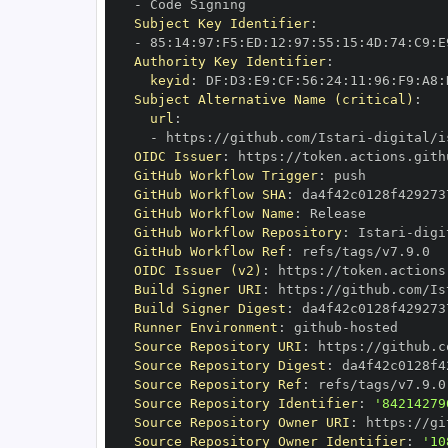
-
Subject Key Identifier
:
-
 85
:
14
:
97
:
F5
:
ED
:
12
:
97
:
55
:
15
:
4D
:
74
:
C9
:
E
Authority Key Identifier
:
keyid
:
 DF
:
D3
:
E9
:
CF
:
56
:
24
:
11
:
96
:
F9
:
A8
:
Subject Alternative Name (critical)
:
url
:
-
 https
:
//github.com/Istari
-
digital/i
OIDC Issuer
:
 https
:
GitHub Workflow Trigger
:
GitHub Workflow SHA
:
GitHub Workflow Name
:
GitHub Workflow Repository
:
 Istari
-
digi
GitHub Workflow Ref
:
OIDC Issuer (v2)
:
 https
:
Build Signer URI
:
 https
:
//github.com/Is
Build Signer Digest
:
Runner Environment
:
 github
-
Source Repository URI
:
 https
:
//github.c
Source Repository Digest
:
Source Repository Ref
:
Source Repository Identifier
:
'84214279
Source Repository Owner URI
:
 https
:
//gi
Source Repository Owner Identifier
:
'10