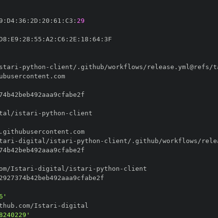
9
:
D4
:
36
:
2D
:
20
:
61
:
C3
:
29
D8
:
E9
:
28
:
55
:
A2
:
C6
:
2E
:
18
:
64
:
stari
-
python
-
tal/istari
-
python
-
tari
-
digital/istari
-
python
-
om/Istari
-
digital/istari
-
python
-
6'
thub.com/Istari
-
8240229'