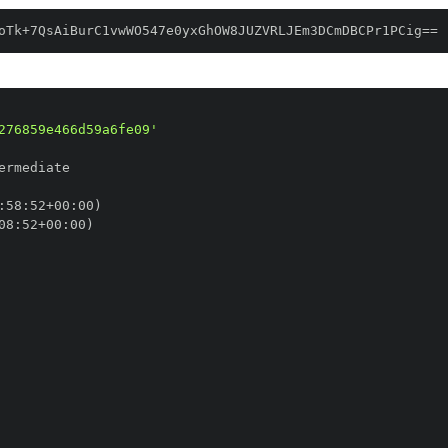
oTk+7QsAiBurC1vwWO547e0yxGhOW8JUZVRLJEm3DCmDBCPr1PCig==
276859e466d59a6fe09'
:
58
:
52+00
:
08
:
52+00
: