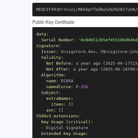
MEQCIF993Dr3+uzi/N6k6pYfmdbwSZmZWJBI7uU8/
Public Key Certificate
data
:
Serial Number
:
'0x04651265ef455186db46d
Signature
:
Issuer
:
 O=sigstore.dev
,
 CN=sigstore
-
Validity
:
Not Before
:
 a year ago (2025
-
06
-
17T23
Not After
:
 a year ago (2025
-
06
-
18T00
:
Algorithm
:
name
:
namedCurve
:
 P
-
256
Subject
:
extraNames
:
items
:
{
}
asn
:
[
]
X509v3 extensions
:
Key Usage (critical)
:
-
Extended Key Usage
: