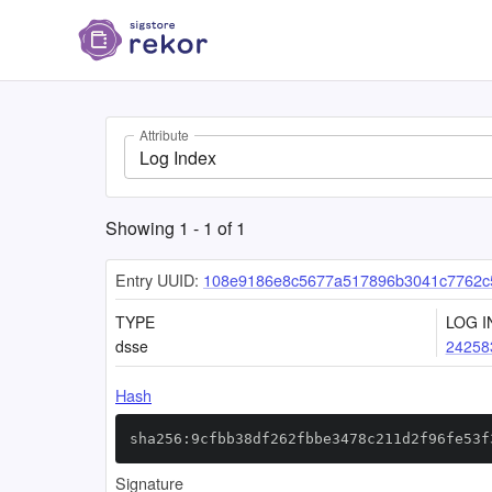
Attribute
Log Index
Showing
1
-
1
of
1
Entry UUID:
108e9186e8c5677a517896b3041c7762c
TYPE
LOG I
dsse
24258
Hash
sha256:9cfbb38df262fbbe3478c211d2f96fe53f
Signature