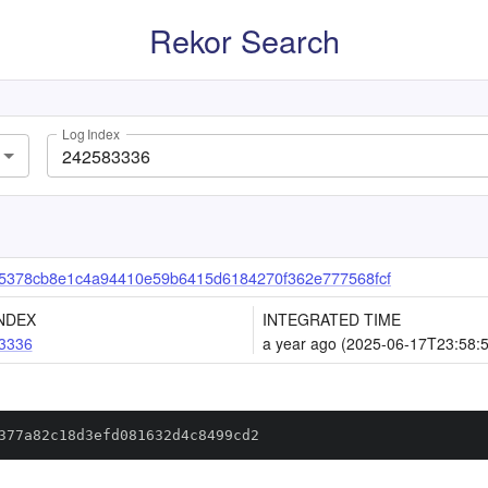
Rekor Search
Log Index
5378cb8e1c4a94410e59b6415d6184270f362e777568fcf
NDEX
INTEGRATED TIME
3336
a year ago (2025-06-17T23:58:
377a82c18d3efd081632d4c8499cd2