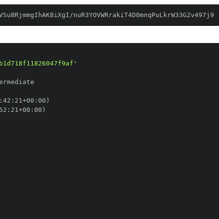
VSu8RjmmgIhAK8iXgI/nuR3YOVWRrakiT4D0mnqPuLkrW33G2v497j9
b1d718f11826047f9af'
:
42
:
21+00
:
52
:
21+00
: