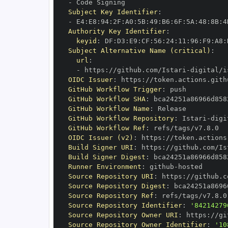
-
Subject Key Identifier
:
-
 E4
:
E8
:
94
:
2F
:
A0
:
5B
:
49
:
B6
:
6F
:
5A
:
48
:
8B
:
4
Authority Key Identifier
:
keyid
:
 DF
:
D3
:
E9
:
CF
:
56
:
24
:
11
:
96
:
F9
:
A8
:
Subject Alternative Name (critical)
:
url
:
-
 https
:
//github.com/Istari
-
digital/i
OIDC Issuer
:
 https
:
GitHub Workflow Trigger
:
GitHub Workflow SHA
:
GitHub Workflow Name
:
GitHub Workflow Repository
:
 Istari
-
digi
GitHub Workflow Ref
:
OIDC Issuer (v2)
:
 https
:
Build Signer URI
:
 https
:
//github.com/Is
Build Signer Digest
:
Runner Environment
:
 github
-
Source Repository URI
:
 https
:
//github.c
Source Repository Digest
:
Source Repository Ref
:
Source Repository Identifier
:
'84214279
Source Repository Owner URI
:
 https
:
//gi
Source Repository Owner Identifier
:
'10