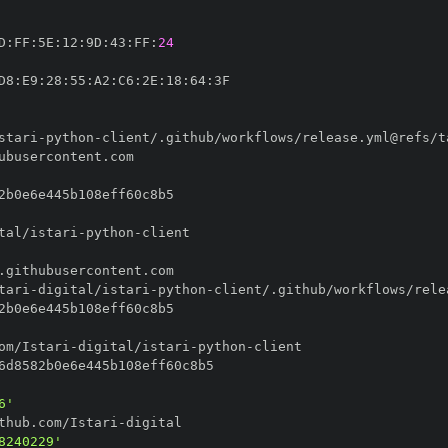
D
:
FF
:
5E
:
12
:
9D
:
43
:
FF
:
24
D8
:
E9
:
28
:
55
:
A2
:
C6
:
2E
:
18
:
64
:
stari
-
python
-
tal/istari
-
python
-
tari
-
digital/istari
-
python
-
om/Istari
-
digital/istari
-
python
-
6'
thub.com/Istari
-
8240229'