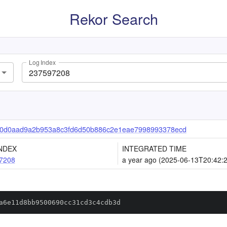
Rekor Search
Log Index
0d0aad9a2b953a8c3fd6d50b886c2e1eae7998993378ecd
NDEX
INTEGRATED TIME
7208
a year ago (2025-06-13T20:42:
a6e11d8bb9500690cc31cd3c4cdb3d