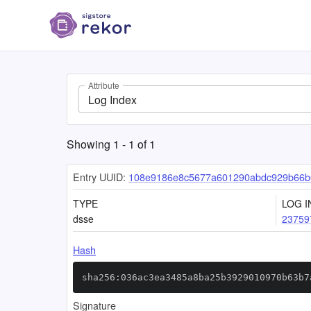
Attribute
Log Index
Showing
1
-
1
of
1
Entry UUID:
108e9186e8c5677a601290abdc929b66b
TYPE
LOG I
dsse
23759
Hash
sha256:036ac3ea3485a8ba25b3929010970b63b7
Signature