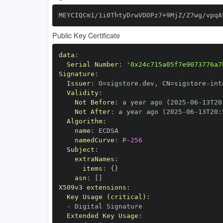
MEYCIQCm1/1i0ThtyDrwVDOPz7+9MjZ/Z7wg/vpqA
Public Key Certificate
data
:
Serial Number
:
'0x24c715a05f7e9073776a7
Signature
:
Issuer
:
 O=sigstore.dev
,
 CN=sigstore
-
Validity
:
Not Before
:
 a year ago (2025
-
06
-
13T20
Not After
:
 a year ago (2025
-
06
-
13T20
:
Algorithm
:
name
:
namedCurve
:
 P
-
256
Subject
:
extraNames
:
items
:
{
}
asn
:
[
]
X509v3 extensions
:
Key Usage (critical)
:
-
Extended Key Usage
: