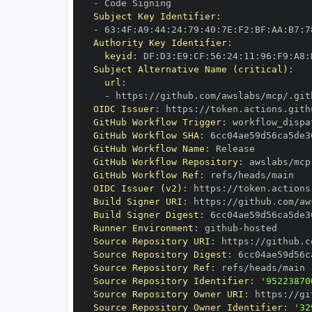
-
Subject Key Identifier
:
-
 63
:
4F
:
A9
:
44
:
24
:
79
:
40
:
7E
:
F2
:
BF
:
AA
:
B7
:
7
Authority Key Identifier
:
keyid
:
 DF
:
D3
:
E9
:
CF
:
56
:
24
:
11
:
96
:
F9
:
A8
:
Subject Alternative Name (critical)
:
url
:
-
 https
:
OIDC Issuer
:
 https
:
GitHub Workflow Trigger
:
GitHub Workflow SHA
:
GitHub Workflow Name
:
GitHub Workflow Repository
:
GitHub Workflow Ref
:
OIDC Issuer (v2)
:
 https
:
Build Signer URI
:
 https
:
Build Signer Digest
:
Runner Environment
:
 github
-
Source Repository URI
:
 https
:
Source Repository Digest
:
Source Repository Ref
:
Source Repository Identifier
:
'95223870
Source Repository Owner URI
:
 https
:
Source Repository Owner Identifier
:
'32