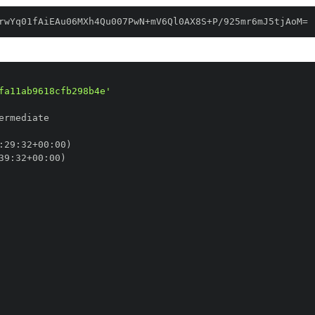
rwYq01fAiEAu06MXh4Qu007PwN+mV6Ql0AX8S+P/925mr6mJ5tjAoM=
fa11ab9618cfb298b4e'
:
29
:
32+00
:
39
:
32+00
: