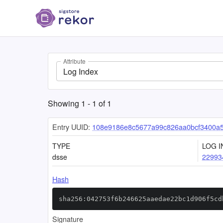
Attribute
Log Index
Showing
1
-
1
of
1
Entry UUID:
108e9186e8c5677a99c826aa0bcf3400a5
TYPE
LOG I
dsse
22993
Hash
sha256:042753f6b246625aaedae22bc1d906f5cd
Signature