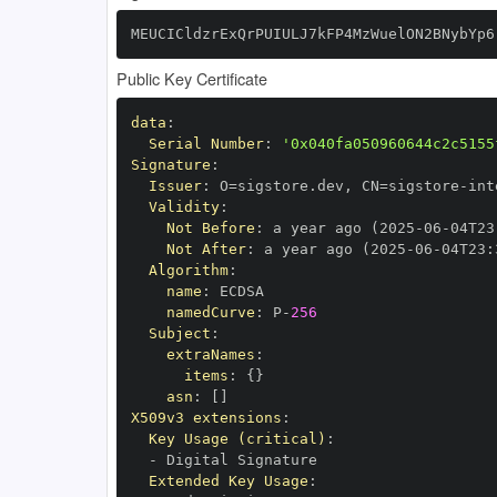
MEUCICldzrExQrPUIULJ7kFP4MzWuelON2BNybYp6
Public Key Certificate
data
:
Serial Number
:
'0x040fa050960644c2c5155
Signature
:
Issuer
:
 O=sigstore.dev
,
 CN=sigstore
-
Validity
:
Not Before
:
 a year ago (2025
-
06
-
04T23
Not After
:
 a year ago (2025
-
06
-
04T23
:
Algorithm
:
name
:
namedCurve
:
 P
-
256
Subject
:
extraNames
:
items
:
{
}
asn
:
[
]
X509v3 extensions
:
Key Usage (critical)
:
-
Extended Key Usage
: