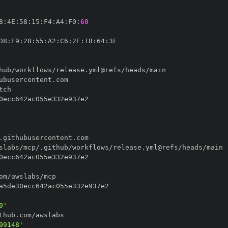
8
:
4E
:
58
:
15
:
F4
:
A4
:
F0
:
60
D8
:
E9
:
28
:
55
:
A2
:
C6
:
2E
:
18
:
64
:
0'
99148'