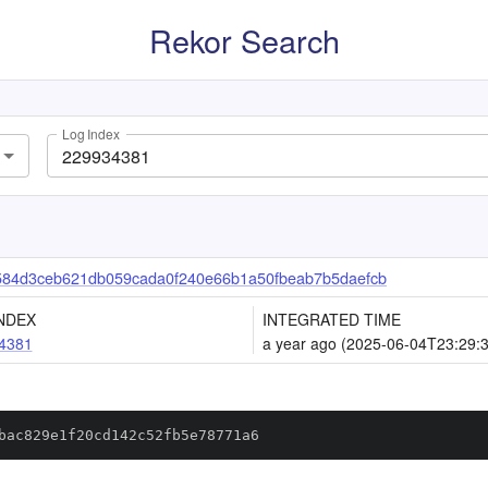
Rekor Search
Log Index
84d3ceb621db059cada0f240e66b1a50fbeab7b5daefcb
NDEX
INTEGRATED TIME
4381
a year ago (2025-06-04T23:29:
bac829e1f20cd142c52fb5e78771a6