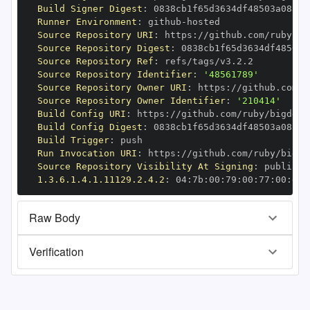
Build Signer Digest
:
Runner Environment
:
 github
-
Source Repository URI
:
 https
:
Source Repository Digest
:
Source Repository Ref
:
Source Repository Identifier
:
'48561789'
Source Repository Owner URI
:
 https
:
Source Repository Owner Identifier
:
'210414'
Build Config URI
:
 https
:
Build Config Digest
:
Build Trigger
:
Run Invocation URI
:
 https
:
Source Repository Visibility At Signing
:
1.3.6.1.4.1.11129.2.4.2
:
 04
:
7b
:
00
:
79
:
00
:
77
:
00
:
dd
:
Raw Body
Verification