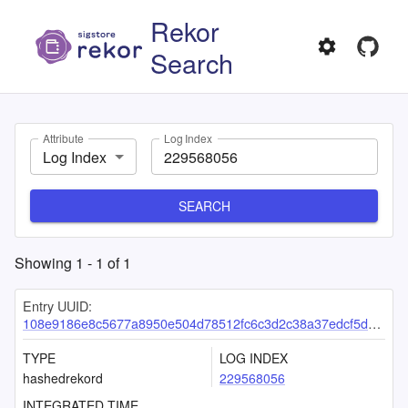
Rekor
Search
Attribute
Log Index
Log Index
SEARCH
Showing
1
-
1
of
1
Entry UUID:
108e9186e8c5677a8950e504d78512fc6c3d2c38a37edcf5d69fed8e0d5cf67d3a0fe59ffa6ef3d5
TYPE
LOG INDEX
hashedrekord
229568056
INTEGRATED TIME