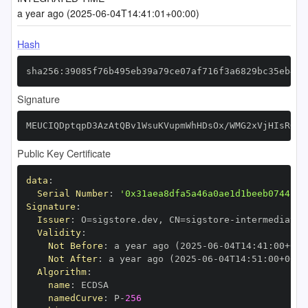
a year ago (2025-06-04T14:41:01+00:00)
Hash
sha256:39085f76b495eb39a79ce07af716f3a6829bc35eb44f
Signature
MEUCIQDptqpD3AzAtQBv1WsuKVupmWhHDsOx/WMG2xVjHIsRQwI
Public Key Certificate
data
:
Serial Number
:
'0x31aea8dfa5a46a0ae1d1beeb0744b0e
Signature
:
Issuer
:
 O=sigstore.dev
,
 CN=sigstore
-
Validity
:
Not Before
:
 a year ago (2025
-
06
-
04T14
:
41
:
00+00
:
Not After
:
 a year ago (2025
-
06
-
04T14
:
51
:
00+00
:
Algorithm
:
name
:
namedCurve
:
 P
-
256