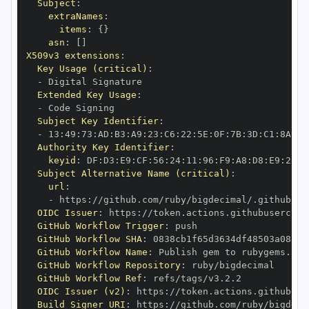
Subject
:
extraNames
:
items
:
{
}
asn
:
[
]
X509v3 extensions
:
Key Usage (critical)
:
-
Extended Key Usage
:
-
Subject Key Identifier
:
-
 13
:
49
:
73
:
AD
:
B3
:
A9
:
23
:
C6
:
22
:
5E
:
0F
:
7B
:
3D
:
C1
:
8A
:
26
Authority Key Identifier
:
keyid
:
 DF
:
D3
:
E9
:
CF
:
56
:
24
:
11
:
96
:
F9
:
A8
:
D8
:
E9
:
28
:
5
Subject Alternative Name (critical)
:
url
:
-
 https
:
OIDC Issuer
:
 https
:
GitHub Workflow Trigger
:
GitHub Workflow SHA
:
GitHub Workflow Name
:
GitHub Workflow Repository
:
GitHub Workflow Ref
:
OIDC Issuer (v2)
:
 https
:
Build Signer URI
:
 https
: