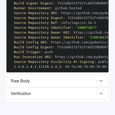
Build Signer Digest
:
Runner Environment
:
 github
-
Source Repository URI
:
 https
:
//github.com/pydanti
Source Repository Digest
:
Source Repository Ref
:
Source Repository Identifier
:
'598073877'
Source Repository Owner URI
:
 https
:
Source Repository Owner Identifier
:
'110818415'
Build Config URI
:
 https
:
//github.com/pydantic/pyd
Build Config Digest
:
Build Trigger
:
Run Invocation URI
:
 https
:
//github.com/pydantic/p
Source Repository Visibility At Signing
:
1.3.6.1.4.1.11129.2.4.2
:
 04
:
7a
:
00
:
78
:
00
:
76
:
00
:
dd
:
Raw Body
Verification