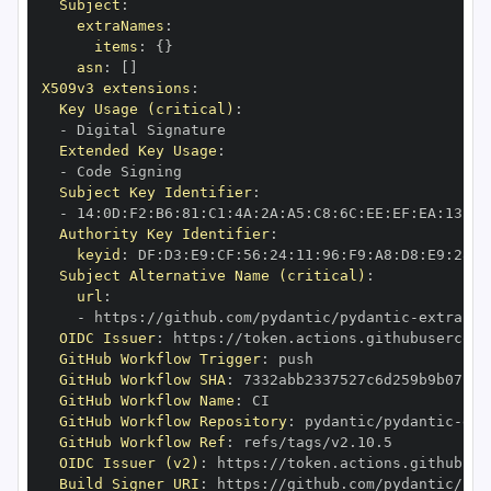
Subject
:
extraNames
:
items
:
{
}
asn
:
[
]
X509v3 extensions
:
Key Usage (critical)
:
-
Extended Key Usage
:
-
Subject Key Identifier
:
-
 14
:
0D
:
F2
:
B6
:
81
:
C1
:
4A
:
2A
:
A5
:
C8
:
6C
:
EE
:
EF
:
EA
:
13
:
9B
Authority Key Identifier
:
keyid
:
 DF
:
D3
:
E9
:
CF
:
56
:
24
:
11
:
96
:
F9
:
A8
:
D8
:
E9
:
28
:
5
Subject Alternative Name (critical)
:
url
:
-
 https
:
//github.com/pydantic/pydantic
-
extra
-
OIDC Issuer
:
 https
:
GitHub Workflow Trigger
:
GitHub Workflow SHA
:
GitHub Workflow Name
:
GitHub Workflow Repository
:
 pydantic/pydantic
-
ext
GitHub Workflow Ref
:
OIDC Issuer (v2)
:
 https
:
Build Signer URI
:
 https
:
//github.com/pydantic/pyd