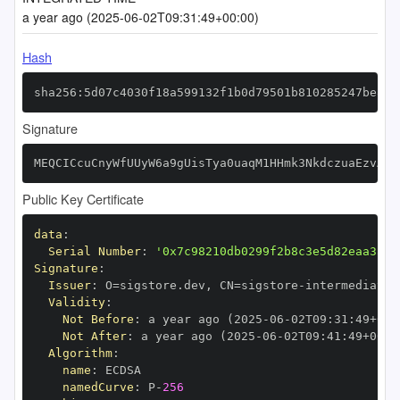
a year ago (2025-06-02T09:31:49+00:00)
Hash
sha256:5d07c4030f18a599132f1b0d79501b810285247be8a8
Signature
MEQCICcuCnyWfUUyW6a9gUisTya0uaqM1HHmk3NkdczuaEzvAiA
Public Key Certificate
data
:
Serial Number
:
'0x7c98210db0299f2b8c3e5d82eaa3abf
Signature
:
Issuer
:
 O=sigstore.dev
,
 CN=sigstore
-
Validity
:
Not Before
:
 a year ago (2025
-
06
-
02T09
:
31
:
49+00
:
Not After
:
 a year ago (2025
-
06
-
02T09
:
41
:
49+00
:
Algorithm
:
name
:
namedCurve
:
 P
-
256