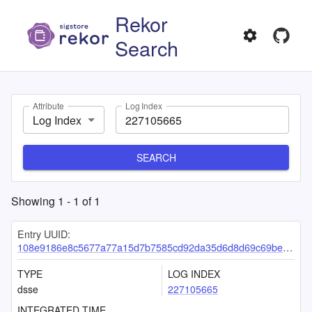
Rekor
Search
Attribute
Log Index
Log Index
SEARCH
Showing
1
-
1
of
1
Entry UUID:
108e9186e8c5677a77a15d7b7585cd92da35d6d8d69c69be3abce76d3e482d433c2dbe157e973c05
TYPE
LOG INDEX
dsse
227105665
INTEGRATED TIME