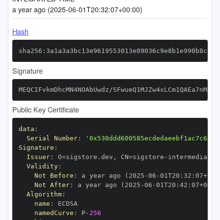
a year ago (2025-06-01T20:32:07+00:00)
Hash
sha256:3a1a3a3bc13e9619553013e09036c9e8b1e990b8c7de
Signature
MEQCIFvkmDhcMN4NOAbUwdz/SFwueQ1MJZw4xLCm1QAEa7nMAiB
Public Key Certificate
data
:
Serial Number
:
'0x530ddd600585ecdedaeebf1ac7c6cba
Signature
:
Issuer
:
 O=sigstore.dev
,
 CN=sigstore
-
Validity
:
Not Before
:
 a year ago (2025
-
06
-
01T20
:
32
:
07+00
:
Not After
:
 a year ago (2025
-
06
-
01T20
:
42
:
07+00
:
Algorithm
:
name
:
namedCurve
:
 P
-
256