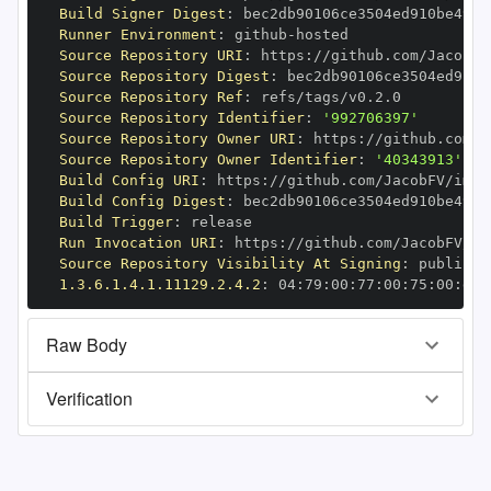
Build Signer Digest
:
Runner Environment
:
 github
-
Source Repository URI
:
 https
:
Source Repository Digest
:
Source Repository Ref
:
Source Repository Identifier
:
'992706397'
Source Repository Owner URI
:
 https
:
Source Repository Owner Identifier
:
'40343913'
Build Config URI
:
 https
:
//github.com/JacobFV/imgp
Build Config Digest
:
Build Trigger
:
Run Invocation URI
:
 https
:
Source Repository Visibility At Signing
:
1.3.6.1.4.1.11129.2.4.2
:
 04
:
79
:
00
:
77
:
00
:
75
:
00
:
dd
:
Raw Body
Verification