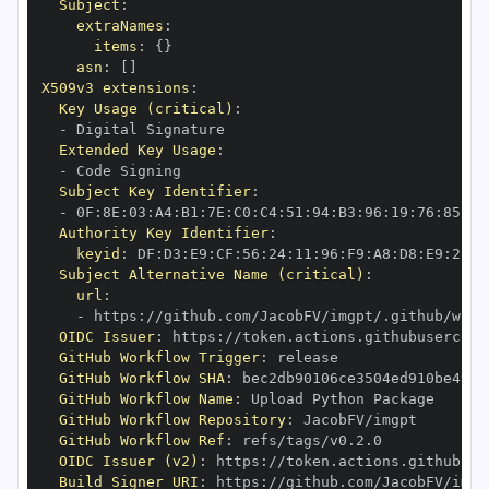
Subject
:
extraNames
:
items
:
{
}
asn
:
[
]
X509v3 extensions
:
Key Usage (critical)
:
-
Extended Key Usage
:
-
Subject Key Identifier
:
-
 0F
:
8E
:
03
:
A4
:
B1
:
7E
:
C0
:
C4
:
51
:
94
:
B3
:
96
:
19
:
76
:
85
:
51
Authority Key Identifier
:
keyid
:
 DF
:
D3
:
E9
:
CF
:
56
:
24
:
11
:
96
:
F9
:
A8
:
D8
:
E9
:
28
:
5
Subject Alternative Name (critical)
:
url
:
-
 https
:
//github.com/JacobFV/imgpt/.github/work
OIDC Issuer
:
 https
:
GitHub Workflow Trigger
:
GitHub Workflow SHA
:
GitHub Workflow Name
:
GitHub Workflow Repository
:
GitHub Workflow Ref
:
OIDC Issuer (v2)
:
 https
:
Build Signer URI
:
 https
:
//github.com/JacobFV/imgp