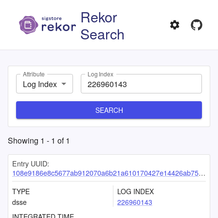
Rekor
Search
Attribute
Log Index
Log Index
SEARCH
Showing
1
-
1
of
1
Entry UUID:
108e9186e8c5677ab912070a6b21a610170427e14426ab75da2abdebca5dcff30485be82f3cade4d
TYPE
LOG INDEX
dsse
226960143
INTEGRATED TIME