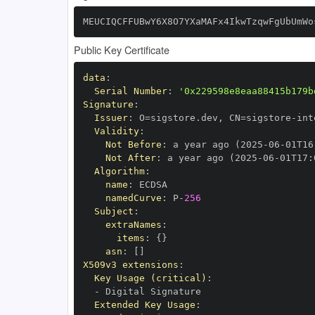
MEUCIQCFFUBwY6X8O7YXaMAFx4IkwTzqwFgUbUmWo
Public Key Certificate
data
:
Serial Number
:
'0x229598e8eaa88415b179b
Signature
:
Issuer
:
 O=sigstore.dev
,
 CN=sigstore
-
Validity
:
Not Before
:
 a year ago (2025
-
06
-
01T16
Not After
:
 a year ago (2025
-
06
-
01T17
:
Algorithm
:
name
:
namedCurve
:
 P
-
256
Subject
:
extraNames
:
items
:
{
}
asn
:
[
]
X509v3 extensions
:
Key Usage (critical)
:
-
Extended Key Usage
: