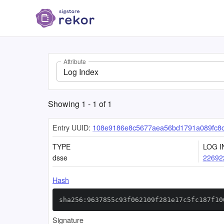
Attribute
Log Index
Showing
1
-
1
of
1
Entry UUID:
108e9186e8c5677aea56bd1791a089fc8c
TYPE
LOG I
dsse
22692
Hash
sha256:9637855c93f062109f281e17c5fc187f10
Signature