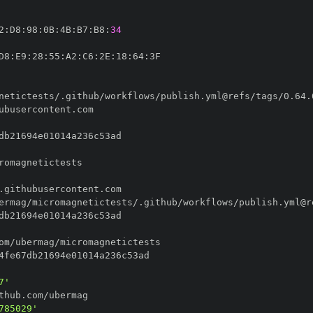
2
:
D8
:
98
:
0B
:
4B
:
B7
:
B8
:
34
D8
:
E9
:
28
:
55
:
A2
:
C6
:
2E
:
18
:
64
:
7'
785029'