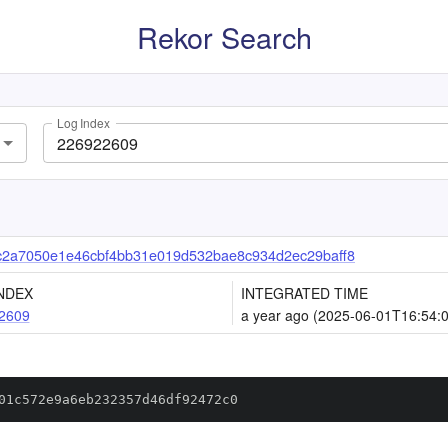
Rekor Search
Log Index
2a7050e1e46cbf4bb31e019d532bae8c934d2ec29baff8
NDEX
INTEGRATED TIME
2609
a year ago (2025-06-01T16:54:
01c572e9a6eb232357d46df92472c0