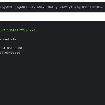
sqgvKRlQgIgWOLIKvTyIn04xECKnEJyO94dYjylum+qi83hpldbx0s=
dd7f1d6f48f774bbaa1'
:
54
:
05+00
:
04
:
05+00
: