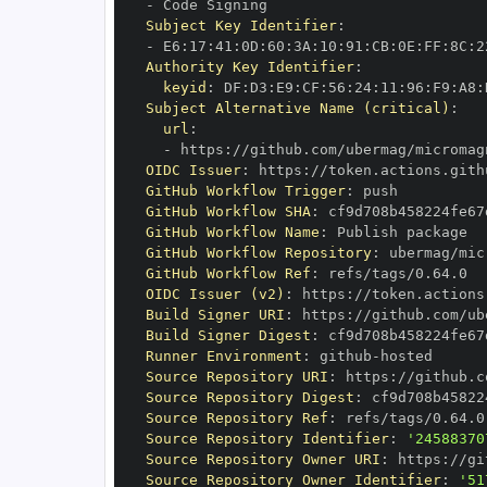
-
Subject Key Identifier
:
-
 E6
:
17
:
41
:
0D
:
60
:
3A
:
10
:
91
:
CB
:
0E
:
FF
:
8C
:
2
Authority Key Identifier
:
keyid
:
 DF
:
D3
:
E9
:
CF
:
56
:
24
:
11
:
96
:
F9
:
A8
:
Subject Alternative Name (critical)
:
url
:
-
 https
:
OIDC Issuer
:
 https
:
GitHub Workflow Trigger
:
GitHub Workflow SHA
:
GitHub Workflow Name
:
GitHub Workflow Repository
:
GitHub Workflow Ref
:
OIDC Issuer (v2)
:
 https
:
Build Signer URI
:
 https
:
Build Signer Digest
:
Runner Environment
:
 github
-
Source Repository URI
:
 https
:
Source Repository Digest
:
Source Repository Ref
:
Source Repository Identifier
:
'24588370
Source Repository Owner URI
:
 https
:
Source Repository Owner Identifier
:
'51