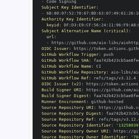
-
Subject Key Identifier
:
-
 6B
:
80
:
07
:
52
:
70
:
67
:
BD
:
63
:
07
:
49
:
61
:
26
:
1
Authority Key Identifier
:
keyid
:
 DF
:
D3
:
E9
:
CF
:
56
:
24
:
11
:
96
:
F9
:
A8
:
Subject Alternative Name (critical)
:
url
:
-
 https
:
//github.com/aio
-
libs/aiohttp
OIDC Issuer
:
 https
:
GitHub Workflow Trigger
:
GitHub Workflow SHA
:
GitHub Workflow Name
:
GitHub Workflow Repository
:
 aio
-
GitHub Workflow Ref
:
OIDC Issuer (v2)
:
 https
:
Build Signer URI
:
 https
:
//github.com/ai
Build Signer Digest
:
Runner Environment
:
 github
-
Source Repository URI
:
 https
:
//github.c
Source Repository Digest
:
Source Repository Ref
:
Source Repository Identifier
:
'13258039
Source Repository Owner URI
:
 https
:
//gi
Source Repository Owner Identifier
:
'70