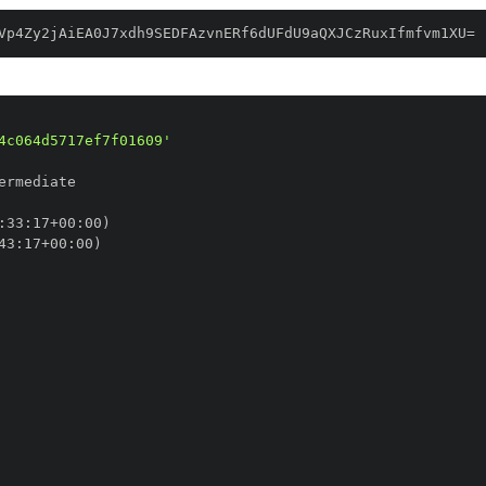
Vp4Zy2jAiEA0J7xdh9SEDFAzvnERf6dUFdU9aQXJCzRuxIfmfvm1XU=
4c064d5717ef7f01609'
:
33
:
17+00
:
43
:
17+00
: