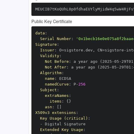
MEUCIB7tKoQUhL0p0fdhaEUYlyMjidW4q5wW4RjFs
Public Key Certificate
data
:
Serial Number
:
'0x1becb16e0e075a8f2baae
Signature
:
Issuer
:
 O=sigstore.dev
,
 CN=sigstore
-
Validity
:
Not Before
:
 a year ago (2025
-
05
-
29T01
Not After
:
 a year ago (2025
-
05
-
29T01
:
Algorithm
:
name
:
namedCurve
:
 P
-
256
Subject
:
extraNames
:
items
:
{
}
asn
:
[
]
X509v3 extensions
:
Key Usage (critical)
:
-
Extended Key Usage
: