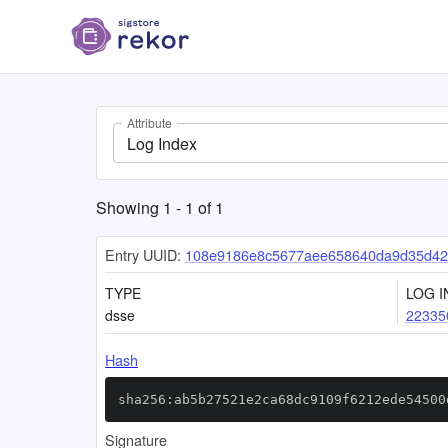
Attribute
Log Index
Showing
1
-
1
of
1
Entry UUID:
108e9186e8c5677aee658640da9d35d42
TYPE
LOG I
dsse
22335
Hash
sha256:ab5b27521e2ca68dc9109f6212ede54500
Signature