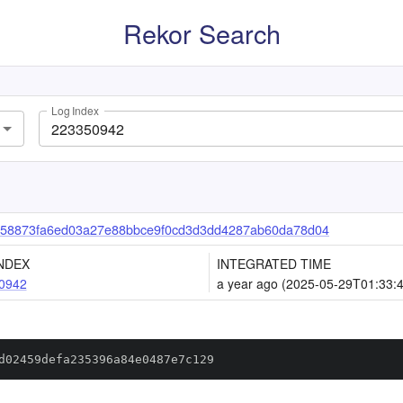
Rekor Search
Log Index
58873fa6ed03a27e88bbce9f0cd3d3dd4287ab60da78d04
NDEX
INTEGRATED TIME
0942
a year ago (2025-05-29T01:33:
d02459defa235396a84e0487e7c129