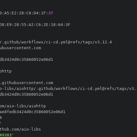
0
:
A5
:
E2
:
28
:
C8
:
D4
:
1F
:
37
D8
:
E9
:
28
:
55
:
A2
:
C6
:
2E
:
18
:
64
:
/.github/workflows/ci
-
o
-
libs/aiohttp/.github/workflows/ci
-
om/aio
-
'
thub.com/aio
-
49303'