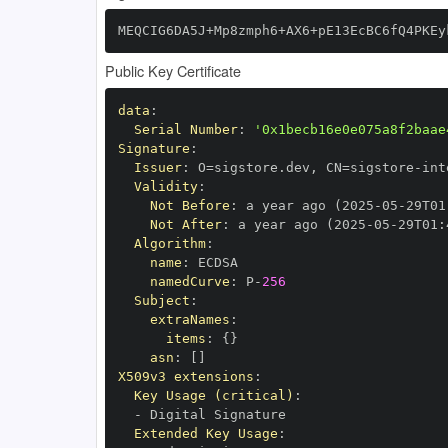
MEQCIG6DA5J+Mp8zmph6+AX6+pE13EcBC6fQ4PKEy
Public Key Certificate
data
:
Serial Number
:
'0x1becb16e0e075a8f2baae
Signature
:
Issuer
:
 O=sigstore.dev
,
 CN=sigstore
-
Validity
:
Not Before
:
 a year ago (2025
-
05
-
29T01
Not After
:
 a year ago (2025
-
05
-
29T01
:
Algorithm
:
name
:
namedCurve
:
 P
-
256
Subject
:
extraNames
:
items
:
{
}
asn
:
[
]
X509v3 extensions
:
Key Usage (critical)
:
-
Extended Key Usage
: