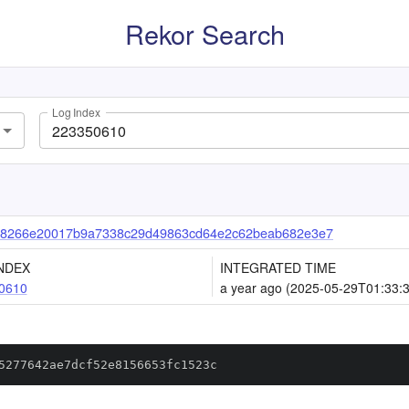
Rekor Search
Log Index
78266e20017b9a7338c29d49863cd64e2c62beab682e3e7
NDEX
INTEGRATED TIME
0610
a year ago (2025-05-29T01:33:
5277642ae7dcf52e8156653fc1523c