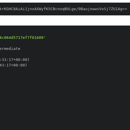
krKGHC8AiAi1jnxAXWyfKSCBcnoqBULge/0BaujnwwsVoSj7ZU1Ag==
4c064d5717ef7f01609'
:
33
:
17+00
:
43
:
17+00
: