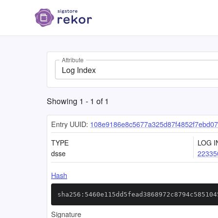
Attribute
Log Index
Showing
1
-
1
of
1
Entry UUID:
108e9186e8c5677a325d87f4852f7ebd0
TYPE
LOG I
dsse
22335
Hash
sha256:5460e115dd5fead3868972c8794c585104
Signature