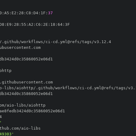
0
:
A5
:
E2
:
28
:
C8
:
D4
:
1F
:
37
D8
:
E9
:
28
:
55
:
A2
:
C6
:
2E
:
18
:
64
:
/.github/workflows/ci
-
o
-
libs/aiohttp/.github/workflows/ci
-
om/aio
-
'
thub.com/aio
-
49303'