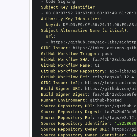
-
Subject Key Identifier
:
-
 6B
:
80
:
07
:
52
:
70
:
67
:
BD
:
63
:
07
:
49
:
61
:
26
:
1
Authority Key Identifier
:
keyid
:
 DF
:
D3
:
E9
:
CF
:
56
:
24
:
11
:
96
:
F9
:
A8
:
Subject Alternative Name (critical)
:
url
:
-
 https
:
//github.com/aio
-
libs/aiohttp
OIDC Issuer
:
 https
:
GitHub Workflow Trigger
:
GitHub Workflow SHA
:
GitHub Workflow Name
:
GitHub Workflow Repository
:
 aio
-
GitHub Workflow Ref
:
OIDC Issuer (v2)
:
 https
:
Build Signer URI
:
 https
:
//github.com/ai
Build Signer Digest
:
Runner Environment
:
 github
-
Source Repository URI
:
 https
:
//github.c
Source Repository Digest
:
Source Repository Ref
:
Source Repository Identifier
:
'13258039
Source Repository Owner URI
:
 https
:
//gi
Source Repository Owner Identifier
:
'70