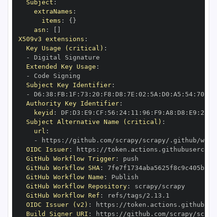
Subject
:
extraNames
:
items
:
{
}
asn
:
[
]
X509v3 extensions
:
Key Usage (critical)
:
-
Extended Key Usage
:
-
Subject Key Identifier
:
-
 D6
:
38
:
FB
:
1F
:
73
:
20
:
F8
:
D8
:
7E
:
02
:
5A
:
D0
:
A5
:
54
:
70
:
5D
Authority Key Identifier
:
keyid
:
 DF
:
D3
:
E9
:
CF
:
56
:
24
:
11
:
96
:
F9
:
A8
:
D8
:
E9
:
28
:
5
Subject Alternative Name (critical)
:
url
:
-
 https
:
OIDC Issuer
:
 https
:
GitHub Workflow Trigger
:
GitHub Workflow SHA
:
GitHub Workflow Name
:
GitHub Workflow Repository
:
GitHub Workflow Ref
:
OIDC Issuer (v2)
:
 https
:
Build Signer URI
:
 https
: