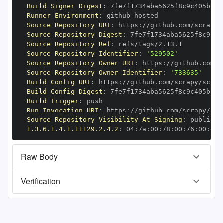
Build Signer Digest
:
Runner Environment
:
 github
-
Source Repository URI
:
 https
:
Source Repository Digest
:
Source Repository Ref
:
Source Repository Identifier
:
'529502'
Source Repository Owner URI
:
 https
:
Source Repository Owner Identifier
:
'733635'
Build Config URI
:
 https
:
Build Config Digest
:
Build Trigger
:
Run Invocation URI
:
 https
:
Source Repository Visibility At Signing
:
1.3.6.1.4.1.11129.2.4.2
:
 04
:
7a
:
00
:
78
:
00
:
76
:
00
:
dd
:
Raw Body
Verification