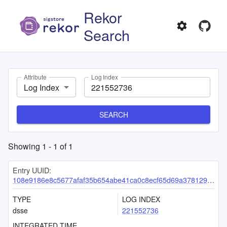
Rekor
Search
Attribute
Log Index
Log Index
SEARCH
Showing
1
-
1
of
1
Entry UUID:
108e9186e8c5677afaf35b654abe41ca0c8ecf65d69a3781294bbbe325446cc4ceb9fba609d52856
TYPE
LOG INDEX
dsse
221552736
INTEGRATED TIME