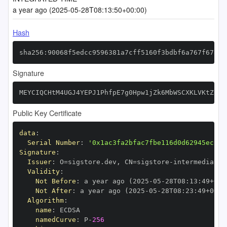
a year ago (2025-05-28T08:13:50+00:00)
Hash
sha256:90068f5edcc9596381a7cff5160f3bdbf6a767f678c9
Signature
MEYCIQCHtM4UGJ4YEPJ1PhfpE7g0Hpw1jZk6MbWSCXKLVKtZoAI
Public Key Certificate
data
:
Serial Number
:
'0x1ac3fa2bfac7fbe116d0d62945ecbee
Signature
:
Issuer
:
 O=sigstore.dev
,
 CN=sigstore
-
Validity
:
Not Before
:
 a year ago (2025
-
05
-
28T08
:
13
:
49+00
:
Not After
:
 a year ago (2025
-
05
-
28T08
:
23
:
49+00
:
Algorithm
:
name
:
namedCurve
:
 P
-
256