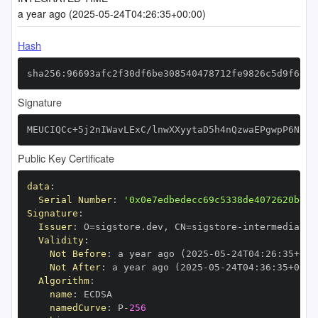
a year ago (2025-05-24T04:26:35+00:00)
Hash
sha256:96693afc2f30df6be308540478712fe9826c5d9f65ce
Signature
MEUCIQCc+5j2nIWavLExC/lnwXXyytaD5h4nQzwaEPgwpP6NrgI
Public Key Certificate
data
:
Serial Number
:
'0x0e7edbedecc69c5338de4072620bd0d
Signature
:
Issuer
:
 O=sigstore.dev
,
 CN=sigstore
-
Validity
:
Not Before
:
 a year ago (2025
-
05
-
24T04
:
26
:
35+00
:
Not After
:
 a year ago (2025
-
05
-
24T04
:
36
:
35+00
:
Algorithm
:
name
:
namedCurve
:
 P
-
256