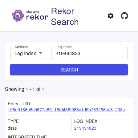
Rekor
Search
Attribute
Log Index
Log Index
SEARCH
Showing
1
-
1
of
1
Entry UUID:
108e9186e8c5677a85116fd438f088c1d5b763266cb81208cd7a017cc8a18daba28022b0f86adbb5
TYPE
LOG INDEX
dsse
219494823
INTEGRATED TIME