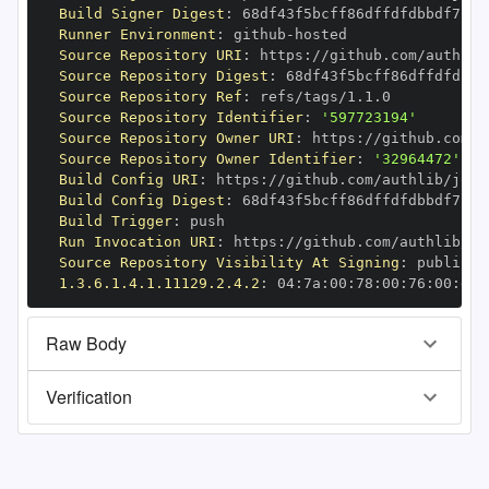
Build Signer Digest
:
Runner Environment
:
 github
-
Source Repository URI
:
 https
:
Source Repository Digest
:
Source Repository Ref
:
Source Repository Identifier
:
'597723194'
Source Repository Owner URI
:
 https
:
Source Repository Owner Identifier
:
'32964472'
Build Config URI
:
 https
:
Build Config Digest
:
Build Trigger
:
Run Invocation URI
:
 https
:
Source Repository Visibility At Signing
:
1.3.6.1.4.1.11129.2.4.2
:
 04
:
7a
:
00
:
78
:
00
:
76
:
00
:
dd
:
Raw Body
Verification