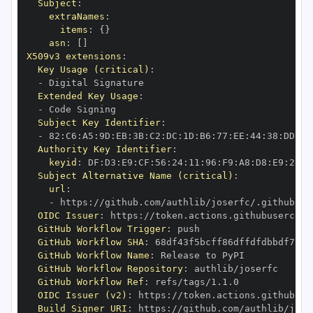
Subject
:
extraNames
:
items
:
{
}
asn
:
[
]
X509v3 extensions
:
Key Usage (critical)
:
-
Extended Key Usage
:
-
Subject Key Identifier
:
-
 82
:
C6
:
A5
:
9D
:
EB
:
3B
:
C2
:
DC
:
1D
:
B6
:
77
:
EE
:
44
:
38
:
DD
:
66
Authority Key Identifier
:
keyid
:
 DF
:
D3
:
E9
:
CF
:
56
:
24
:
11
:
96
:
F9
:
A8
:
D8
:
E9
:
28
:
5
Subject Alternative Name (critical)
:
url
:
-
 https
:
OIDC Issuer
:
 https
:
GitHub Workflow Trigger
:
GitHub Workflow SHA
:
GitHub Workflow Name
:
GitHub Workflow Repository
:
GitHub Workflow Ref
:
OIDC Issuer (v2)
:
 https
:
Build Signer URI
:
 https
: