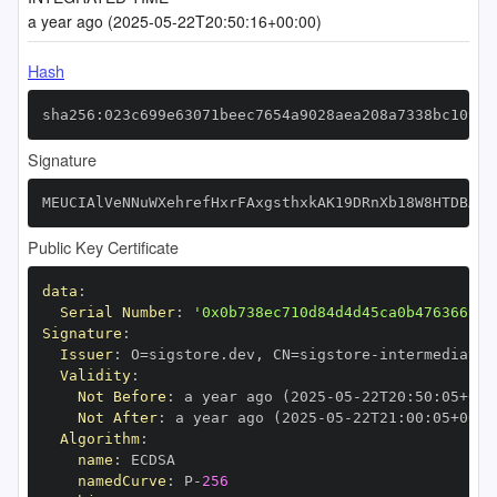
a year ago (2025-05-22T20:50:16+00:00)
Hash
sha256:023c699e63071beec7654a9028aea208a7338bc1093e
Signature
MEUCIAlVeNNuWXehrefHxrFAxgsthxkAK19DRnXb18W8HTDBAiE
Public Key Certificate
data
:
Serial Number
:
'0x0b738ec710d84d4d45ca0b476366999
Signature
:
Issuer
:
 O=sigstore.dev
,
 CN=sigstore
-
Validity
:
Not Before
:
 a year ago (2025
-
05
-
22T20
:
50
:
05+00
:
Not After
:
 a year ago (2025
-
05
-
22T21
:
00
:
05+00
:
Algorithm
:
name
:
namedCurve
:
 P
-
256