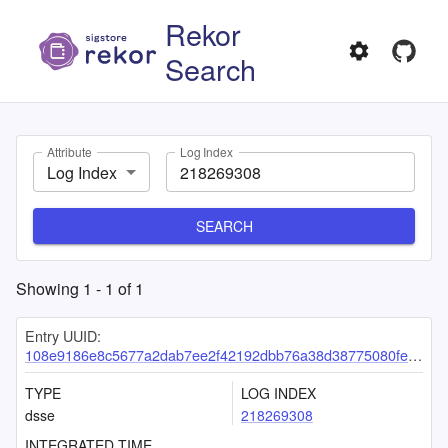
Rekor
Search
Attribute
Log Index
Log Index
SEARCH
Showing
1
-
1
of
1
Entry UUID:
108e9186e8c5677a2dab7ee2f42192dbb76a38d38775080fe1e1418319e6a02554de1e405594d6ca
TYPE
LOG INDEX
dsse
218269308
INTEGRATED TIME