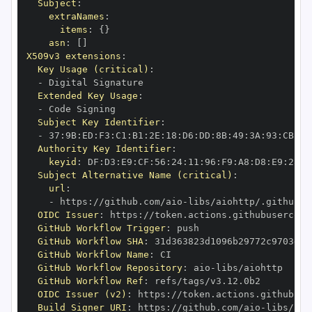
Subject
:
extraNames
:
items
:
{
}
asn
:
[
]
X509v3 extensions
:
Key Usage (critical)
:
-
Extended Key Usage
:
-
Subject Key Identifier
:
-
 37
:
9B
:
ED
:
F3
:
C1
:
B1
:
2E
:
18
:
D6
:
DD
:
8B
:
49
:
3A
:
93
:
CB
:
7D
Authority Key Identifier
:
keyid
:
 DF
:
D3
:
E9
:
CF
:
56
:
24
:
11
:
96
:
F9
:
A8
:
D8
:
E9
:
28
:
5
Subject Alternative Name (critical)
:
url
:
-
 https
:
//github.com/aio
-
libs/aiohttp/.github/w
OIDC Issuer
:
 https
:
GitHub Workflow Trigger
:
GitHub Workflow SHA
:
GitHub Workflow Name
:
GitHub Workflow Repository
:
 aio
-
GitHub Workflow Ref
:
OIDC Issuer (v2)
:
 https
:
Build Signer URI
:
 https
:
//github.com/aio
-
libs/aio