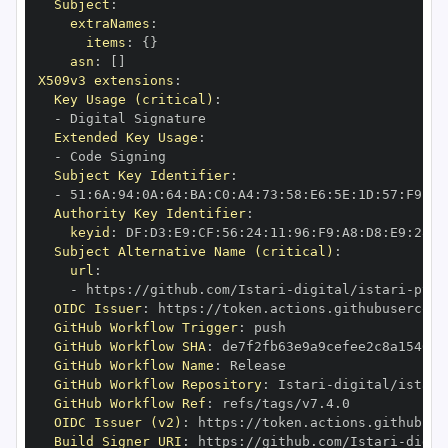
Subject
:
extraNames
:
items
:
{
}
asn
:
[
]
X509v3 extensions
:
Key Usage (critical)
:
-
Extended Key Usage
:
-
Subject Key Identifier
:
-
 51
:
6A
:
94
:
0A
:
64
:
BA
:
C0
:
A4
:
73
:
58
:
E6
:
5E
:
1D
:
57
:
F9
:
21
Authority Key Identifier
:
keyid
:
 DF
:
D3
:
E9
:
CF
:
56
:
24
:
11
:
96
:
F9
:
A8
:
D8
:
E9
:
28
:
5
Subject Alternative Name (critical)
:
url
:
-
 https
:
//github.com/Istari
-
digital/istari
-
pyth
OIDC Issuer
:
 https
:
GitHub Workflow Trigger
:
GitHub Workflow SHA
:
GitHub Workflow Name
:
GitHub Workflow Repository
:
 Istari
-
digital/istari
GitHub Workflow Ref
:
OIDC Issuer (v2)
:
 https
:
Build Signer URI
:
 https
:
//github.com/Istari
-
digit