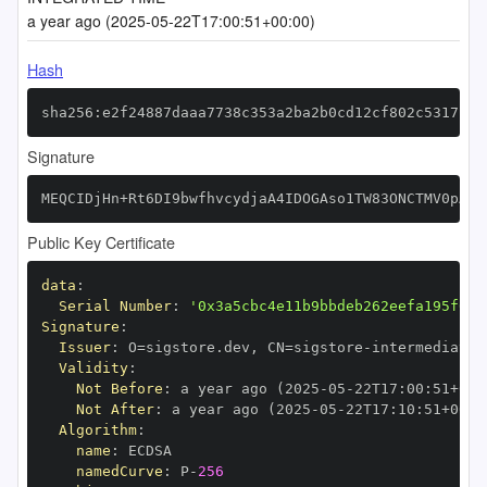
a year ago (2025-05-22T17:00:51+00:00)
Hash
sha256:e2f24887daaa7738c353a2ba2b0cd12cf802c5317cf4
Signature
MEQCIDjHn+Rt6DI9bwfhvcydjaA4IDOGAso1TW83ONCTMV0pAiB
Public Key Certificate
data
:
Serial Number
:
'0x3a5cbc4e11b9bbdeb262eefa195f6f3
Signature
:
Issuer
:
 O=sigstore.dev
,
 CN=sigstore
-
Validity
:
Not Before
:
 a year ago (2025
-
05
-
22T17
:
00
:
51+00
:
Not After
:
 a year ago (2025
-
05
-
22T17
:
10
:
51+00
:
Algorithm
:
name
:
namedCurve
:
 P
-
256