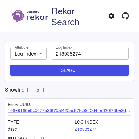
Rekor
Search
Attribute
Log Index
Log Index
SEARCH
Showing
1
-
1
of
1
Entry UUID:
108e9186e8c5677a2f875af425ac87fc5943d44e320f78be2d6374ea58fb8188d4283453b088be6c
TYPE
LOG INDEX
dsse
218035274
INTEGRATED TIME