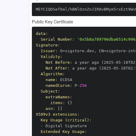
MEYCIQDSef0al/hBNlOznZnJIR8vBMym5rxEzt9Wv
Public Key Certificate
data
:
Serial Number
:
'0x5b8a789796dba6514c996
Signature
:
Issuer
:
 O=sigstore.dev
,
 CN=sigstore
-
Validity
:
Not Before
:
 a year ago (2025
-
05
-
18T02
Not After
:
 a year ago (2025
-
05
-
18T02
:
Algorithm
:
name
:
namedCurve
:
 P
-
256
Subject
:
extraNames
:
items
:
{
}
asn
:
[
]
X509v3 extensions
:
Key Usage (critical)
:
-
Extended Key Usage
: