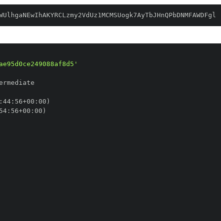
WUlhgaNEwIhAKYRCLzmy2VdUz1MCMSUogk7AyTbJHnQPbDNMFAWDFgl
ae95d0ce249088af8d5'
:
44
:
56+00
:
54
:
56+00
: