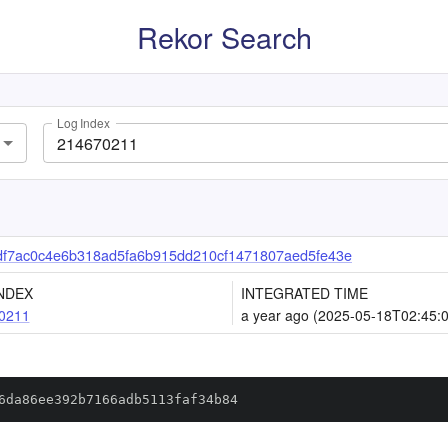
Rekor Search
Log Index
f7ac0c4e6b318ad5fa6b915dd210cf1471807aed5fe43e
NDEX
INTEGRATED TIME
0211
a year ago (2025-05-18T02:45:
6da86ee392b7166adb5113faf34b84