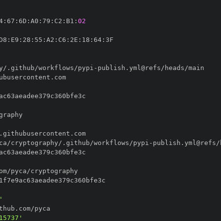
4
:
67
:
6D
:
A0
:
79
:
C2
:
B1
:
02
D8
:
E9
:
28
:
55
:
A2
:
C6
:
2E
:
18
:
64
:
y/.github/workflows/pypi
-
ca/cryptography/.github/workflows/pypi
-
'
15737'