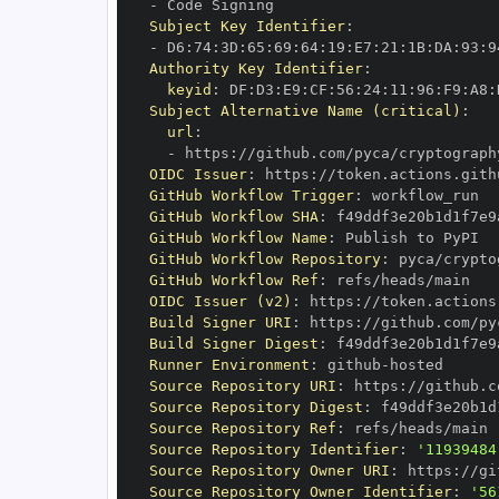
-
Subject Key Identifier
:
-
 D6
:
74
:
3D
:
65
:
69
:
64
:
19
:
E7
:
21
:
1B
:
DA
:
93
:
9
Authority Key Identifier
:
keyid
:
 DF
:
D3
:
E9
:
CF
:
56
:
24
:
11
:
96
:
F9
:
A8
:
Subject Alternative Name (critical)
:
url
:
-
 https
:
//github.com/pyca/cryptograph
OIDC Issuer
:
 https
:
GitHub Workflow Trigger
:
GitHub Workflow SHA
:
GitHub Workflow Name
:
GitHub Workflow Repository
:
GitHub Workflow Ref
:
OIDC Issuer (v2)
:
 https
:
Build Signer URI
:
 https
:
//github.com/py
Build Signer Digest
:
Runner Environment
:
 github
-
Source Repository URI
:
 https
:
Source Repository Digest
:
Source Repository Ref
:
Source Repository Identifier
:
'11939484
Source Repository Owner URI
:
 https
:
Source Repository Owner Identifier
:
'56