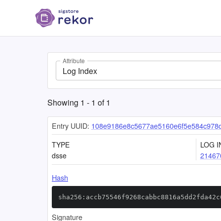
Attribute
Log Index
Showing
1
-
1
of
1
Entry UUID:
108e9186e8c5677ae5160e6f5e584c978d
TYPE
LOG I
dsse
21467
Hash
sha256:accb75546f9268cabbc8816a5dd2fda42c
Signature