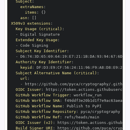
Subject
:
extraNames
:
items
:
{
}
asn
:
[
]
X509v3 extensions
:
Key Usage (critical)
:
-
Extended Key Usage
:
-
Subject Key Identifier
:
-
 D6
:
74
:
3D
:
65
:
69
:
64
:
19
:
E7
:
21
:
1B
:
DA
:
93
:
94
:
67
:
6D
:
A0
Authority Key Identifier
:
keyid
:
 DF
:
D3
:
E9
:
CF
:
56
:
24
:
11
:
96
:
F9
:
A8
:
D8
:
E9
:
28
:
5
Subject Alternative Name (critical)
:
url
:
-
 https
:
//github.com/pyca/cryptography/.github/
OIDC Issuer
:
 https
:
GitHub Workflow Trigger
:
GitHub Workflow SHA
:
GitHub Workflow Name
:
GitHub Workflow Repository
:
GitHub Workflow Ref
:
OIDC Issuer (v2)
:
 https
:
Build Signer URI
:
 https
:
//github.com/pyca/cryptog