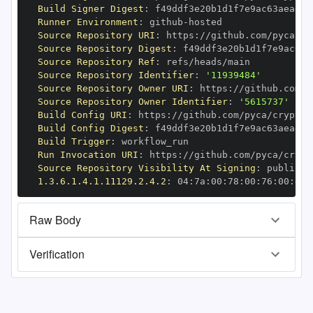
Build Signer Digest
:
Runner Environment
:
 github
-
Source Repository URI
:
 https
:
Source Repository Digest
:
Source Repository Ref
:
Source Repository Identifier
:
'11939484'
Source Repository Owner URI
:
 https
:
Source Repository Owner Identifier
:
'5615737'
Build Config URI
:
 https
:
//github.com/pyca/cryptog
Build Config Digest
:
Build Trigger
:
Run Invocation URI
:
 https
:
Source Repository Visibility At Signing
:
1.3.6.1.4.1.11129.2.4.2
:
 04
:
7a
:
00
:
78
:
00
:
76
:
00
:
dd
:
Raw Body
Verification