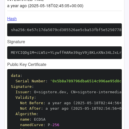
a year ago (2025-05-18T02:45:05+00:00)
Hash
sha256:6e57c17da5079cd305526ae5cba53fbf5e5250778c71
Signature
MEYCIQDg1M+cLW5z+YLywffHARe39qyV9j8KLnXNx34LJxLrPwI
Public Key Certificate
data
:
Serial Number
:
'0x5b8a789796dba6514c996ae95d0ce24
Signature
:
Issuer
:
 O=sigstore.dev
,
 CN=sigstore
-
Validity
:
Not Before
:
 a year ago (2025
-
05
-
18T02
:
44
:
56+00
:
Not After
:
 a year ago (2025
-
05
-
18T02
:
54
:
56+00
:
Algorithm
:
name
:
namedCurve
:
 P
-
256