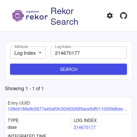
Rekor
Search
Attribute
Log Index
Log Index
SEARCH
Showing
1
-
1
of
1
Entry UUID:
108e9186e8c5677a45af0fc300632685ace5df0110009dbee3c5f15e98d8f0bd2f018dd314831be4
TYPE
LOG INDEX
dsse
214670177
INTEGRATED TIME