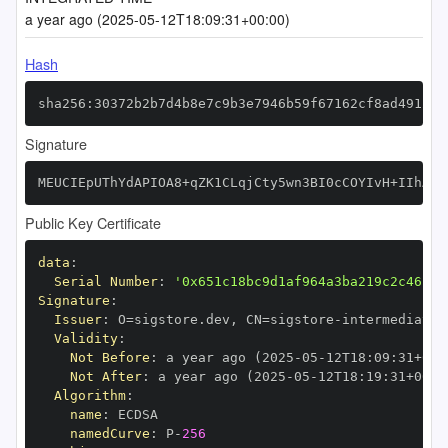
a year ago (2025-05-12T18:09:31+00:00)
Hash
sha256:30372b2b7d4b8e7c9b3e7946b59f67162cf8ad4912a1
Signature
MEUCIEpUThYdAPIOA8+qZK1CLqjCty5wn3BI0cCOYIvH+IIhAiE
Public Key Certificate
data
:
Serial Number
:
'0x651c18bc9d1af964a3ba219c2c46185
Signature
:
Issuer
:
 O=sigstore.dev
,
 CN=sigstore
-
Validity
:
Not Before
:
 a year ago (2025
-
05
-
12T18
:
09
:
31+00
:
Not After
:
 a year ago (2025
-
05
-
12T18
:
19
:
31+00
:
Algorithm
:
name
:
namedCurve
:
 P
-
256