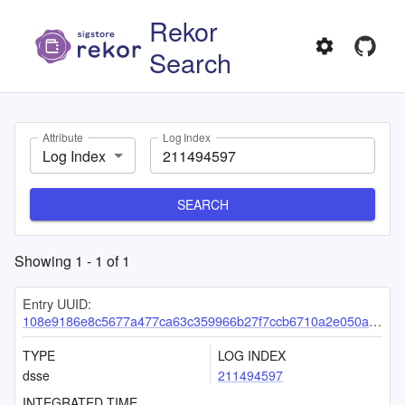
Rekor
Search
Attribute
Log Index
Log Index
SEARCH
Showing
1
-
1
of
1
Entry UUID:
108e9186e8c5677a477ca63c359966b27f7ccb6710a2e050ac4ae28775f92ec5ce05e35679eee801
TYPE
LOG INDEX
dsse
211494597
INTEGRATED TIME