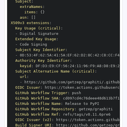
Subject
:
extraNames
:
items
:
{
}
asn
:
[
]
X509v3 extensions
:
Key Usage (critical)
:
-
Extended Key Usage
:
-
Subject Key Identifier
:
-
 0D
:
53
:
4F
:
62
:
5A
:
41
:
5A
:
EF
:
62
:
D2
:
8C
:
42
:
C8
:
CC
:
F4
:
E3
Authority Key Identifier
:
keyid
:
 DF
:
D3
:
E9
:
CF
:
56
:
24
:
11
:
96
:
F9
:
A8
:
D8
:
E9
:
28
:
5
Subject Alternative Name (critical)
:
url
:
-
 https
:
//github.com/getzep/graphiti/.github/wo
OIDC Issuer
:
 https
:
GitHub Workflow Trigger
:
GitHub Workflow SHA
:
GitHub Workflow Name
:
GitHub Workflow Repository
:
GitHub Workflow Ref
:
OIDC Issuer (v2)
:
 https
:
Build Signer URI
:
 https
:
//github.com/getzep/graph