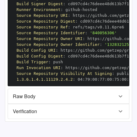
Build Signer Digest
:
Runner Environment
:
 github
-
Source Repository URI
:
 https
:
Source Repository Digest
:
Source Repository Ref
:
Source Repository Identifier
:
'840056306'
Source Repository Owner URI
:
 https
:
Source Repository Owner Identifier
:
'132832125'
Build Config URI
:
 https
:
//github.com/getzep/graph
Build Config Digest
:
Build Trigger
:
Run Invocation URI
:
 https
:
Source Repository Visibility At Signing
:
1.3.6.1.4.1.11129.2.4.2
:
 04
:
79
:
00
:
77
:
00
:
75
:
00
:
dd
:
Raw Body
Verification