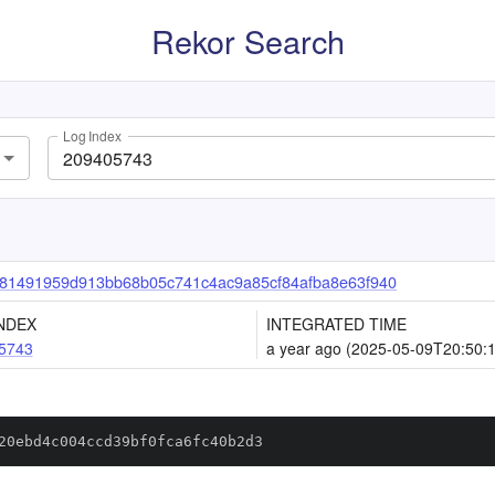
Rekor Search
Log Index
81491959d913bb68b05c741c4ac9a85cf84afba8e63f940
NDEX
INTEGRATED TIME
5743
a year ago (2025-05-09T20:50:
20ebd4c004ccd39bf0fca6fc40b2d3