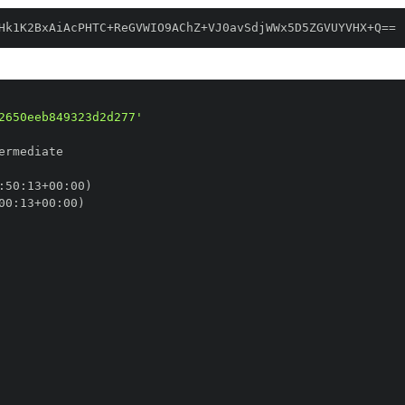
Hk1K2BxAiAcPHTC+ReGVWIO9AChZ+VJ0avSdjWWx5D5ZGVUYVHX+Q==
2650eeb849323d2d277'
:
50
:
13+00
:
00
:
13+00
: