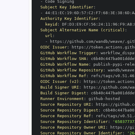
-
Subject Key Identifier
:
-
 44
:
E1
:
EC
:
19
:
6D
:
57
:
C2
:
F7
:
68
:
3E
:
38
:
6D
:
A
Authority Key Identifier
:
keyid
:
 DF
:
D3
:
E9
:
CF
:
56
:
24
:
11
:
96
:
F9
:
A8
:
Subject Alternative Name (critical)
:
url
:
-
 https
:
OIDC Issuer
:
 https
:
GitHub Workflow Trigger
:
GitHub Workflow SHA
:
GitHub Workflow Name
:
 publish
-
pypi
-
GitHub Workflow Repository
:
GitHub Workflow Ref
:
OIDC Issuer (v2)
:
 https
:
Build Signer URI
:
 https
:
Build Signer Digest
:
Runner Environment
:
 github
-
Source Repository URI
:
 https
:
Source Repository Digest
:
Source Repository Ref
:
Source Repository Identifier
:
'65037737
Source Repository Owner URI
:
 https
:
Source Repository Owner Identifier
:
'26