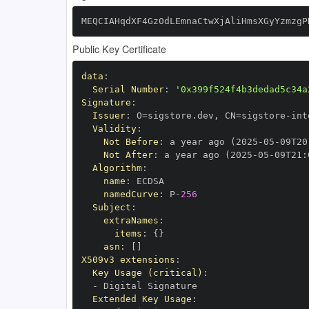
MEQCIAHqdXF4Gz0dLEmnaCtwXjAliHmsXGyYzmzgP
Public Key Certificate
data
:
Serial Number
:
'0x399f524f4b3dedad5c34a
Signature
:
Issuer
:
 O=sigstore.dev
,
 CN=sigstore
-
Validity
:
Not Before
:
 a year ago (2025
-
05
-
09T20
Not After
:
 a year ago (2025
-
05
-
09T21
:
Algorithm
:
name
:
namedCurve
:
 P
-
256
Subject
:
extraNames
:
items
:
{
}
asn
:
[
]
X509v3 extensions
:
Key Usage (critical)
:
-
Extended Key Usage
: