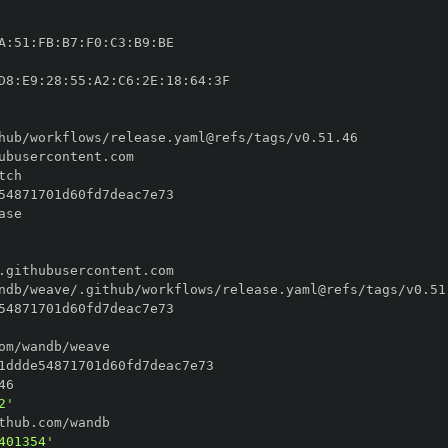
A
:
51
:
FB
:
B7
:
F0
:
C3
:
B9
:
D8
:
E9
:
28
:
55
:
A2
:
C6
:
2E
:
18
:
64
:
2'
401354'