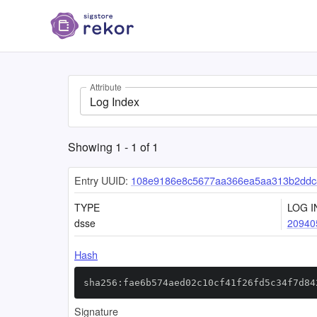
Attribute
Log Index
Showing
1
-
1
of
1
Entry UUID:
108e9186e8c5677aa366ea5aa313b2ddc
TYPE
LOG I
dsse
20940
Hash
sha256:fae6b574aed02c10cf41f26fd5c34f7d84
Signature