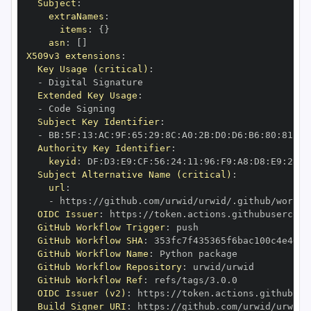
Subject
:
extraNames
:
items
:
{
}
asn
:
[
]
X509v3 extensions
:
Key Usage (critical)
:
-
Extended Key Usage
:
-
Subject Key Identifier
:
-
 BB
:
5F
:
13
:
AC
:
9F
:
65
:
29
:
8C
:
A0
:
2B
:
D0
:
D6
:
B6
:
80
:
81
:
6A
Authority Key Identifier
:
keyid
:
 DF
:
D3
:
E9
:
CF
:
56
:
24
:
11
:
96
:
F9
:
A8
:
D8
:
E9
:
28
:
5
Subject Alternative Name (critical)
:
url
:
-
 https
:
OIDC Issuer
:
 https
:
GitHub Workflow Trigger
:
GitHub Workflow SHA
:
GitHub Workflow Name
:
GitHub Workflow Repository
:
GitHub Workflow Ref
:
OIDC Issuer (v2)
:
 https
:
Build Signer URI
:
 https
: