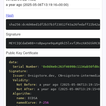
a year ago (2025-05-06T13:19:16+00:00)
Hash
sha256:dc4d46ed1df2b37b3f23012f43a26fedaff22b42a36d
Signature
MEYCIQCdaEW88+roBpwyne9quKg8kI5lxvf2RxzXA5GSkRC8mwI
Public Key Certificate
data
:
Serial Number
:
'0x0d4e0c263f46998c1134ab50fd0cc81
Signature
:
Issuer
:
 O=sigstore.dev
,
 CN=sigstore
-
Validity
:
Not Before
:
 a year ago (2025
-
05
-
06T13
:
19
:
15+00
:
Not After
:
 a year ago (2025
-
05
-
06T13
:
29
:
15+00
:
Algorithm
:
name
:
namedCurve
:
 P
-
256