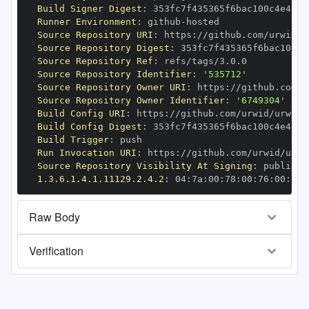
Build Signer Digest
:
Runner Environment
:
 github
-
Source Repository URI
:
 https
:
Source Repository Digest
:
Source Repository Ref
:
Source Repository Identifier
:
'535712'
Source Repository Owner URI
:
 https
:
Source Repository Owner Identifier
:
'6749304'
Build Config URI
:
 https
:
Build Config Digest
:
Build Trigger
:
Run Invocation URI
:
 https
:
Source Repository Visibility At Signing
:
1.3.6.1.4.1.11129.2.4.2
:
 04
:
7a
:
00
:
78
:
00
:
76
:
00
:
dd
:
Raw Body
Verification