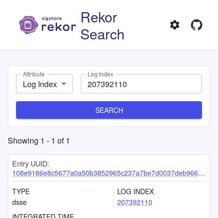
Rekor
Search
Attribute
Log Index
Log Index
SEARCH
Showing
1
-
1
of
1
Entry UUID:
108e9186e8c5677a0a50b3852965c237a7be7d0037deb96609f389114fac218aa93882aaeb5b58fe
TYPE
LOG INDEX
dsse
207392110
INTEGRATED TIME