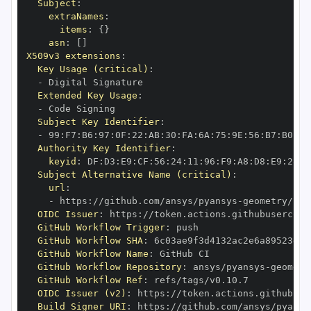
Subject
:
extraNames
:
items
:
{
}
asn
:
[
]
X509v3 extensions
:
Key Usage (critical)
:
-
Extended Key Usage
:
-
Subject Key Identifier
:
-
 99
:
F7
:
B6
:
97
:
0F
:
22
:
AB
:
30
:
FA
:
6A
:
75
:
9E
:
56
:
B7
:
B0
:
CB
Authority Key Identifier
:
keyid
:
 DF
:
D3
:
E9
:
CF
:
56
:
24
:
11
:
96
:
F9
:
A8
:
D8
:
E9
:
28
:
5
Subject Alternative Name (critical)
:
url
:
-
 https
:
//github.com/ansys/pyansys
-
OIDC Issuer
:
 https
:
GitHub Workflow Trigger
:
GitHub Workflow SHA
:
GitHub Workflow Name
:
GitHub Workflow Repository
:
 ansys/pyansys
-
GitHub Workflow Ref
:
OIDC Issuer (v2)
:
 https
:
Build Signer URI
:
 https
:
//github.com/ansys/pyansy