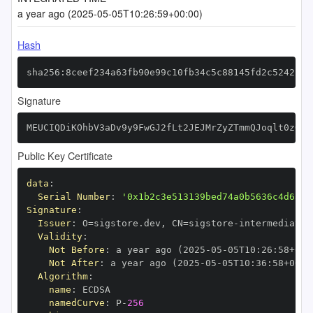
a year ago (2025-05-05T10:26:59+00:00)
Hash
sha256:8ceef234a63fb90e99c10fb34c5c88145fd2c5242fe3
Signature
MEUCIQDiKOhbV3aDv9y9FwGJ2fLt2JEJMrZyZTmmQJoqlt0zOgI
Public Key Certificate
data
:
Serial Number
:
'0x1b2c3e513139bed74a0b5636c4d636c
Signature
:
Issuer
:
 O=sigstore.dev
,
 CN=sigstore
-
Validity
:
Not Before
:
 a year ago (2025
-
05
-
05T10
:
26
:
58+00
:
Not After
:
 a year ago (2025
-
05
-
05T10
:
36
:
58+00
:
Algorithm
:
name
:
namedCurve
:
 P
-
256