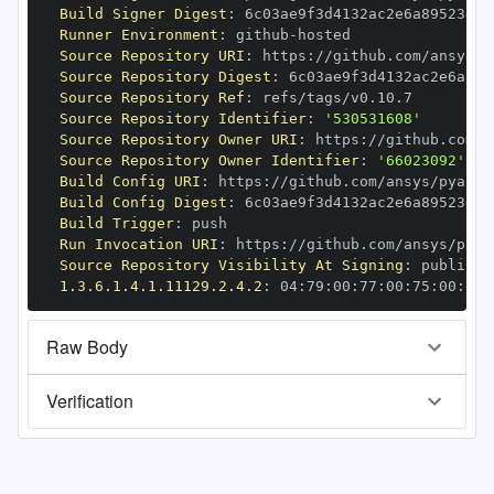
Build Signer Digest
:
Runner Environment
:
 github
-
Source Repository URI
:
 https
:
//github.com/ansys/p
Source Repository Digest
:
Source Repository Ref
:
Source Repository Identifier
:
'530531608'
Source Repository Owner URI
:
 https
:
Source Repository Owner Identifier
:
'66023092'
Build Config URI
:
 https
:
//github.com/ansys/pyansy
Build Config Digest
:
Build Trigger
:
Run Invocation URI
:
 https
:
//github.com/ansys/pyan
Source Repository Visibility At Signing
:
1.3.6.1.4.1.11129.2.4.2
:
 04
:
79
:
00
:
77
:
00
:
75
:
00
:
dd
:
Raw Body
Verification