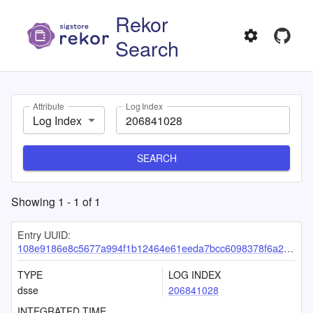
Rekor
Search
Attribute
Log Index
Log Index
SEARCH
Showing
1
-
1
of
1
Entry UUID:
108e9186e8c5677a994f1b12464e61eeda7bcc6098378f6a2390e82eeb11eca1eaf3493e79694155
TYPE
LOG INDEX
dsse
206841028
INTEGRATED TIME