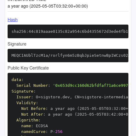
a year ago (2025-05-05T03:32:00+00:00)
Hash
sha256:44c819aaae0135c82a954c6bd4355672d3ede4fb19bd
Signature
MEQCIAUblTzcM1a/rorlfyn6m5zBqbJpieSetnwBpIWCzs02AiB
Public Key Certificate
data
:
Serial Number
:
'0x653d9cc160d62bfdfaf71a6ce99715d
Signature
:
Issuer
:
 O=sigstore.dev
,
 CN=sigstore
-
Validity
:
Not Before
:
 a year ago (2025
-
05
-
05T03
:
32
:
00+00
:
Not After
:
 a year ago (2025
-
05
-
05T03
:
42
:
00+00
:
Algorithm
:
name
:
namedCurve
:
 P
-
256