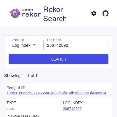
Rekor
Search
Attribute
Log Index
Log Index
SEARCH
Showing
1
-
1
of
1
Entry UUID:
108e9186e8c5677a665a61660fe8fa10fb1ff3600e3f43ec914107eaea32d227b1472fdebe803f4f
TYPE
LOG INDEX
dsse
206742592
INTEGRATED TIME