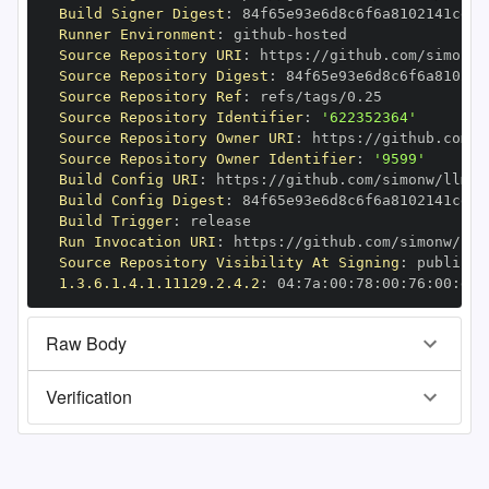
Build Signer Digest
:
Runner Environment
:
 github
-
Source Repository URI
:
 https
:
Source Repository Digest
:
Source Repository Ref
:
Source Repository Identifier
:
'622352364'
Source Repository Owner URI
:
 https
:
Source Repository Owner Identifier
:
'9599'
Build Config URI
:
 https
:
Build Config Digest
:
Build Trigger
:
Run Invocation URI
:
 https
:
Source Repository Visibility At Signing
:
1.3.6.1.4.1.11129.2.4.2
:
 04
:
7a
:
00
:
78
:
00
:
76
:
00
:
dd
:
Raw Body
Verification