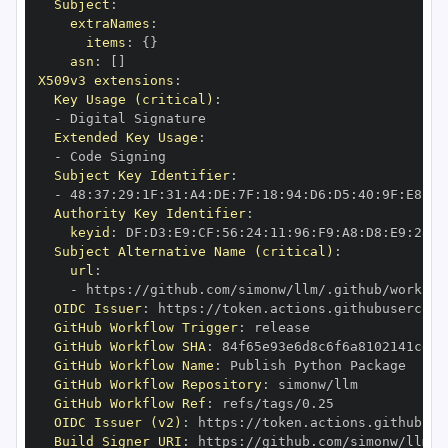
Subject
:
extraNames
:
items
:
{
}
asn
:
[
]
X509v3 extensions
:
Key Usage (critical)
:
-
Extended Key Usage
:
-
Subject Key Identifier
:
-
 48
:
37
:
29
:
1F
:
31
:
A4
:
DE
:
7F
:
18
:
94
:
D6
:
D5
:
40
:
9F
:
E8
:
A0
Authority Key Identifier
:
keyid
:
 DF
:
D3
:
E9
:
CF
:
56
:
24
:
11
:
96
:
F9
:
A8
:
D8
:
E9
:
28
:
5
Subject Alternative Name (critical)
:
url
:
-
 https
:
OIDC Issuer
:
 https
:
GitHub Workflow Trigger
:
GitHub Workflow SHA
:
GitHub Workflow Name
:
GitHub Workflow Repository
:
GitHub Workflow Ref
:
OIDC Issuer (v2)
:
 https
:
Build Signer URI
:
 https
: