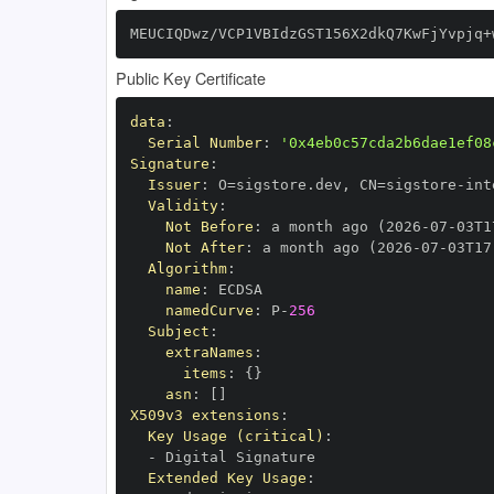
MEUCIQDwz/VCP1VBIdzGST156X2dkQ7KwFjYvpjq+
Public Key Certificate
data
:
Serial Number
:
'0x4eb0c57cda2b6dae1ef08
Signature
:
Issuer
:
 O=sigstore.dev
,
 CN=sigstore
-
Validity
:
Not Before
:
 a month ago (2026
-
07
-
03T1
Not After
:
 a month ago (2026
-
07
-
03T17
Algorithm
:
name
:
namedCurve
:
 P
-
256
Subject
:
extraNames
:
items
:
{
}
asn
:
[
]
X509v3 extensions
:
Key Usage (critical)
:
-
Extended Key Usage
: