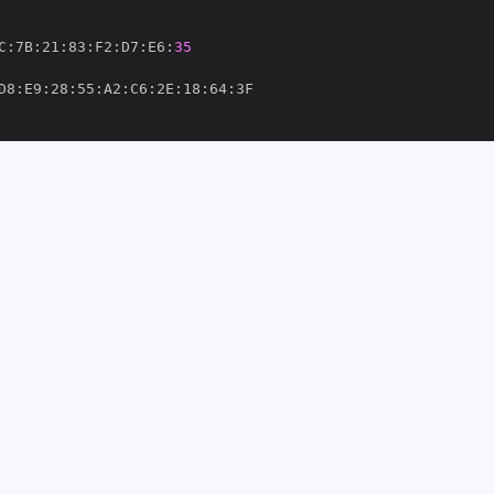
C
:
7B
:
21
:
83
:
F2
:
D7
:
E6
:
35
D8
:
E9
:
28
:
55
:
A2
:
C6
:
2E
:
18
:
64
:
93'
81525'