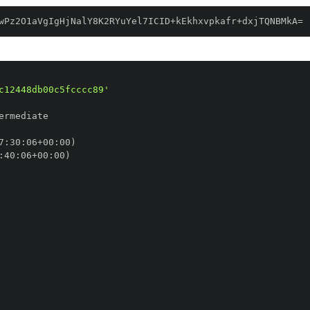
wPz2O1aVgIgHjNalY8K2RYuYel7ICID+kEkhxvpkafr+dxjTQNBMkA=
c12448db00c5fcccc89'
7
:
30
:
06+00
:
:
40
:
06+00
: