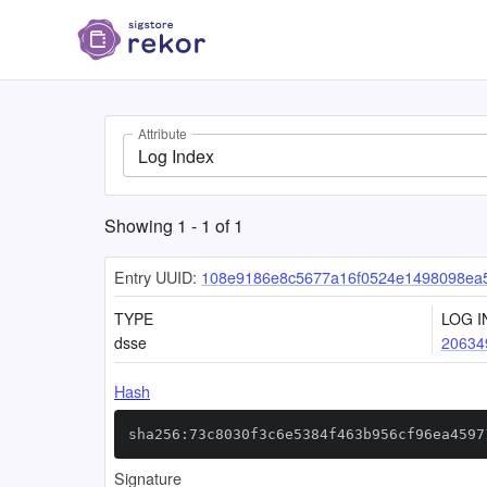
Attribute
Log Index
Showing
1
-
1
of
1
Entry UUID:
108e9186e8c5677a16f0524e1498098ea
TYPE
LOG I
dsse
20634
Hash
sha256:73c8030f3c6e5384f463b956cf96ea4597
Signature