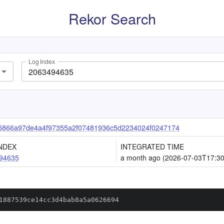
Rekor Search
Log Index
5866a97de4a4f97355a2f07481936c5d2234024f0247174
NDEX
INTEGRATED TIME
94635
a month ago (2026-07-03T17:30
1887539ce14cc3d4bab8a5a0626694