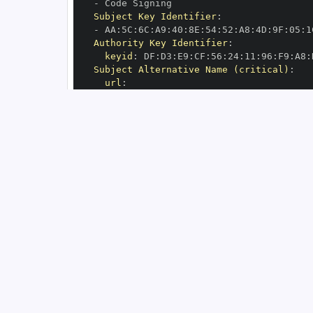
-
Subject Key Identifier
:
-
 AA
:
5C
:
6C
:
A9
:
40
:
8E
:
54
:
52
:
A8
:
4D
:
9F
:
05
:
1
Authority Key Identifier
:
keyid
:
 DF
:
D3
:
E9
:
CF
:
56
:
24
:
11
:
96
:
F9
:
A8
:
Subject Alternative Name (critical)
:
url
:
-
 https
:
OIDC Issuer
:
 https
:
GitHub Workflow Trigger
:
GitHub Workflow SHA
:
GitHub Workflow Name
:
GitHub Workflow Repository
:
GitHub Workflow Ref
:
OIDC Issuer (v2)
:
 https
:
Build Signer URI
:
 https
:
Build Signer Digest
:
Runner Environment
:
 github
-
Source Repository URI
:
 https
:
Source Repository Digest
:
Source Repository Ref
:
Source Repository Identifier
:
'11684430
Source Repository Owner URI
:
 https
:
Source Repository Owner Identifier
:
'35