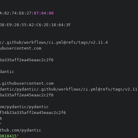
A
:
82
:
74
:
E6
:
27
:
87:04:00
D8
:
E9
:
28
:
55
:
A2
:
C6
:
2E
:
18
:
64
:
'
0818415'