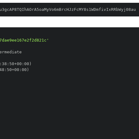
u3gcAP8TQIhAOrA5oaMyVo6mBrcHJzFcMY8s1WDmfivIxRRbWyj08au
7dae9ee167e2f2d821c'
:
38
:
50+00
:
48
:
50+00
: