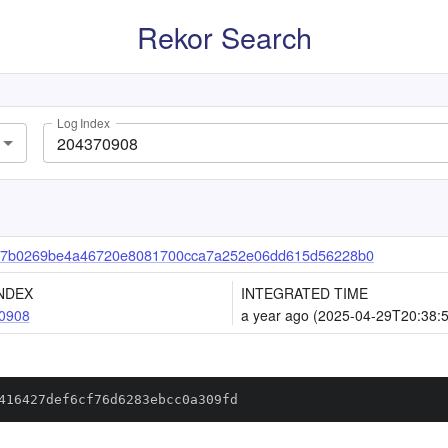
Rekor Search
Log Index
7b0269be4a46720e8081700cca7a252e06dd615d56228b0
NDEX
INTEGRATED TIME
0908
a year ago (2025-04-29T20:38:
416427def6cf76d6283ebcc0a309fd