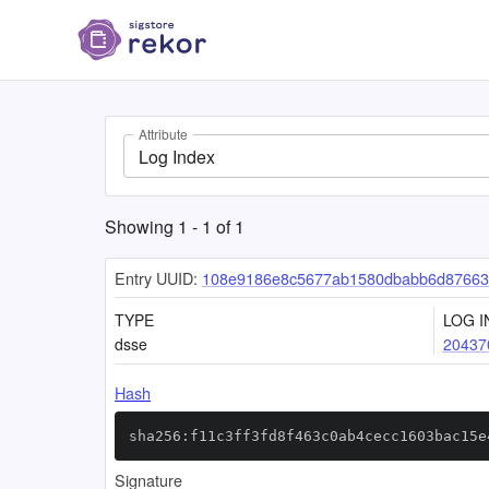
Attribute
Log Index
Showing
1
-
1
of
1
Entry UUID:
108e9186e8c5677ab1580dbabb6d87663
TYPE
LOG I
dsse
20437
Hash
sha256:f11c3ff3fd8f463c0ab4cecc1603bac15e
Signature