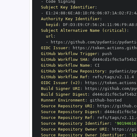
-
Subject Key Identifier
:
-
 E1
:
24
:
88
:
6E
:
A0
:
1D
:
F6
:
06
:
07
:
1A
:
D2
:
F2
:
4
Authority Key Identifier
:
keyid
:
 DF
:
D3
:
E9
:
CF
:
56
:
24
:
11
:
96
:
F9
:
A8
:
Subject Alternative Name (critical)
:
url
:
-
 https
:
OIDC Issuer
:
 https
:
GitHub Workflow Trigger
:
GitHub Workflow SHA
:
GitHub Workflow Name
:
GitHub Workflow Repository
:
GitHub Workflow Ref
:
OIDC Issuer (v2)
:
 https
:
Build Signer URI
:
 https
:
Build Signer Digest
:
Runner Environment
:
 github
-
Source Repository URI
:
 https
:
Source Repository Digest
:
Source Repository Ref
:
Source Repository Identifier
:
'90194616
Source Repository Owner URI
:
 https
:
Source Repository Owner Identifier
:
'11