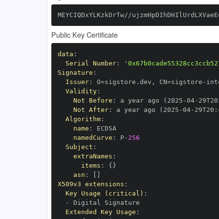
MEYCIQDxYLKzkDrTw//ujzmHpDIhDHIlUrdLXVaeE
Public Key Certificate
data
:
Serial Number
:
'0x67b0cade55328cc3ccb52
Signature
:
Issuer
:
 O=sigstore.dev
,
 CN=sigstore
-
Validity
:
Not Before
:
 a year ago (2025
-
04
-
29T20
Not After
:
 a year ago (2025
-
04
-
29T20
:
Algorithm
:
name
:
namedCurve
:
 P
-
256
Subject
:
extraNames
:
items
:
{
}
asn
:
[
]
X509v3 extensions
:
Key Usage (critical)
:
-
Extended Key Usage
: