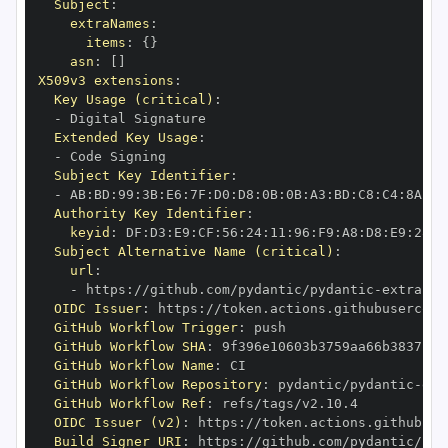
Subject
:
extraNames
:
items
:
{
}
asn
:
[
]
X509v3 extensions
:
Key Usage (critical)
:
-
Extended Key Usage
:
-
Subject Key Identifier
:
-
 AB
:
BD
:
99
:
3B
:
E6
:
7F
:
D0
:
D8
:
0B
:
0B
:
A3
:
BD
:
C8
:
C4
:
8A
:
E8
Authority Key Identifier
:
keyid
:
 DF
:
D3
:
E9
:
CF
:
56
:
24
:
11
:
96
:
F9
:
A8
:
D8
:
E9
:
28
:
5
Subject Alternative Name (critical)
:
url
:
-
 https
:
//github.com/pydantic/pydantic
-
extra
-
OIDC Issuer
:
 https
:
GitHub Workflow Trigger
:
GitHub Workflow SHA
:
GitHub Workflow Name
:
GitHub Workflow Repository
:
 pydantic/pydantic
-
ext
GitHub Workflow Ref
:
OIDC Issuer (v2)
:
 https
:
Build Signer URI
:
 https
:
//github.com/pydantic/pyd