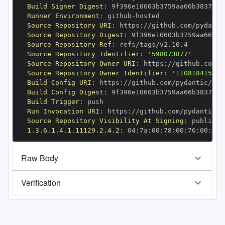
Build Signer Digest
:
Runner Environment
:
 github
-
Source Repository URI
:
 https
:
//github.com/pydanti
Source Repository Digest
:
Source Repository Ref
:
Source Repository Identifier
:
'598073877'
Source Repository Owner URI
:
 https
:
Source Repository Owner Identifier
:
'110818415'
Build Config URI
:
 https
:
//github.com/pydantic/pyd
Build Config Digest
:
Build Trigger
:
Run Invocation URI
:
 https
:
//github.com/pydantic/p
Source Repository Visibility At Signing
:
1.3.6.1.4.1.11129.2.4.2
:
 04
:
7a
:
00
:
78
:
00
:
76
:
00
:
dd
:
Raw Body
Verification