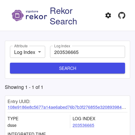
Rekor
Search
Attribute
Log Index
Log Index
SEARCH
Showing
1
-
1
of
1
Entry UUID:
108e9186e8c5677a14ae6abed76b7b3f276855e320893984d84de2f2aabd056d8728145911207a71
TYPE
LOG INDEX
dsse
203536665
INTEGRATED TIME