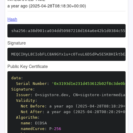
a year ago (2025-04-28T08:18:30+00:00)
Hash
sha256:a38d901ca034dd50987218d164a6e42b1d0384c552cb
Signature
MEQCIHyL8CIobFLC8A9GYx1u+c0TvuL6DSdPw5E5K8HIktbEAiB
Public Key Certificate
data
:
Serial Number
:
'0x3193d1e231d453612b02f8c3de0b29d
Signature
:
Issuer
:
 O=sigstore.dev
,
 CN=sigstore
-
Validity
:
Not Before
:
 a year ago (2025
-
04
-
28T08
:
18
:
29+00
:
Not After
:
 a year ago (2025
-
04
-
28T08
:
28
:
29+00
:
Algorithm
:
name
:
namedCurve
:
 P
-
256