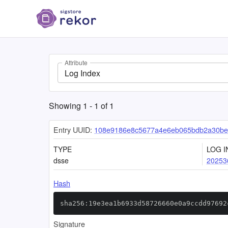
Attribute
Log Index
Showing
1
-
1
of
1
Entry UUID:
108e9186e8c5677a4e6eb065bdb2a30be
TYPE
LOG I
dsse
20253
Hash
sha256:19e3ea1b6933d58726660e0a9ccdd97692
Signature