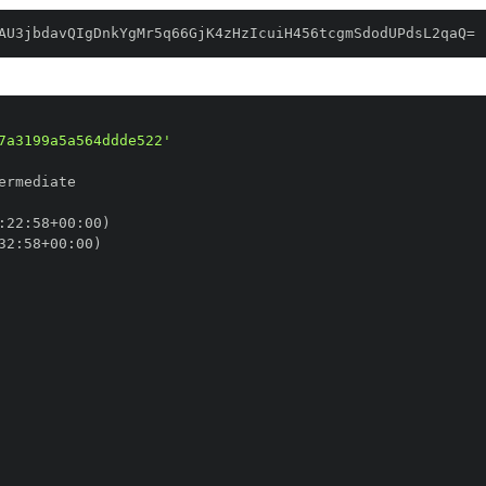
AU3jbdavQIgDnkYgMr5q66GjK4zHzIcuiH456tcgmSdodUPdsL2qaQ=
7a3199a5a564ddde522'
:
22
:
58+00
:
32
:
58+00
: