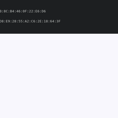
B
:
8C
:
B4
:
46
:
0F
:
22
:
E6
:
D8
:
E9
:
28
:
55
:
A2
:
C6
:
2E
:
18
:
64
:
n/sdk
-
ration/sdk
-
oothIntegration/sdk
-
om/SmoothIntegration/sdk
-
8'
0163783'