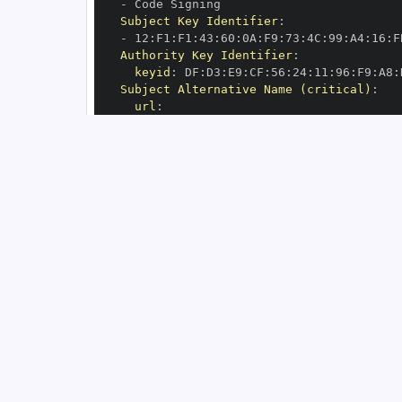
-
Subject Key Identifier
:
-
 12
:
F1
:
F1
:
43
:
60
:
0A
:
F9
:
73
:
4C
:
99
:
A4
:
16
:
F
Authority Key Identifier
:
keyid
:
 DF
:
D3
:
E9
:
CF
:
56
:
24
:
11
:
96
:
F9
:
A8
:
Subject Alternative Name (critical)
:
url
:
-
 https
:
//github.com/SmoothIntegratio
OIDC Issuer
:
 https
:
GitHub Workflow Trigger
:
GitHub Workflow SHA
:
GitHub Workflow Name
:
GitHub Workflow Repository
:
 SmoothInteg
GitHub Workflow Ref
:
OIDC Issuer (v2)
:
 https
:
Build Signer URI
:
 https
:
//github.com/Sm
Build Signer Digest
:
Runner Environment
:
 github
-
Source Repository URI
:
 https
:
//github.c
Source Repository Digest
:
Source Repository Ref
:
Source Repository Identifier
:
'91847345
Source Repository Owner URI
:
 https
:
Source Repository Owner Identifier
:
'19