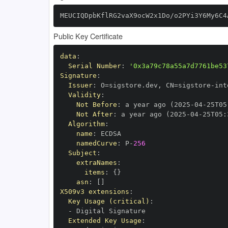
MEUCIQDpbKflRG2vaX9ocW2x1Do/o2PYi3Y6My6C4
Public Key Certificate
data
:
Serial Number
:
'0x3a79c78a55a7d7761be53
Signature
:
Issuer
:
 O=sigstore.dev
,
 CN=sigstore
-
Validity
:
Not Before
:
 a year ago (2025
-
04
-
25T05
Not After
:
 a year ago (2025
-
04
-
25T05
:
Algorithm
:
name
:
namedCurve
:
 P
-
256
Subject
:
extraNames
:
items
:
{
}
asn
:
[
]
X509v3 extensions
:
Key Usage (critical)
:
-
Extended Key Usage
: