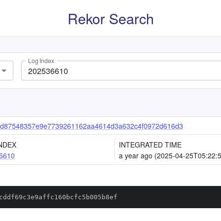
Rekor Search
Log Index
d87548357e9e7739261162aa4614d3a632c4f0972d616d3
NDEX
INTEGRATED TIME
6610
a year ago (2025-04-25T05:22:
cddf69c3e9affc160bcfc5b005b8ef