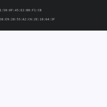
1
:
50
:
0F
:
45
:
E2
:
B0
:
F1
:
D8
:
E9
:
28
:
55
:
A2
:
C6
:
2E
:
18
:
64
:
e
-
python
-
irbyte
-
python
-
rbytehq/airbyte
-
python
-
om/airbytehq/airbyte
-
python
-
9'
758427'