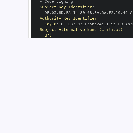
-
Subject Key Identifier
:
-
 DE
:
05
:
8D
:
FA
:
14
:
80
:
0B
:
BA
:
6A
:
F2
:
19
:
46
:
A
Authority Key Identifier
:
keyid
:
 DF
:
D3
:
E9
:
CF
:
56
:
24
:
11
:
96
:
F9
:
A8
:
Subject Alternative Name (critical)
:
url
:
-
 https
:
//github.com/airbytehq/airbyt
OIDC Issuer
:
 https
:
GitHub Workflow Trigger
:
GitHub Workflow SHA
:
GitHub Workflow Name
:
GitHub Workflow Repository
:
 airbytehq/a
GitHub Workflow Ref
:
OIDC Issuer (v2)
:
 https
:
Build Signer URI
:
 https
:
//github.com/ai
Build Signer Digest
:
Runner Environment
:
 github
-
Source Repository URI
:
 https
:
//github.c
Source Repository Digest
:
Source Repository Ref
:
Source Repository Identifier
:
'88601808
Source Repository Owner URI
:
 https
:
Source Repository Owner Identifier
:
'59