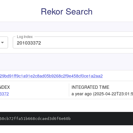
Rekor Search
Log Index
29bd91ff9c1a91e2c8ad05b9268c2f9e458cf0ce1a2aa2
NDEX
INTEGRATED TIME
3372
a year ago (2025-04-22T23:01:
60cb72ffa51b668cdcaed3d6f6e60b