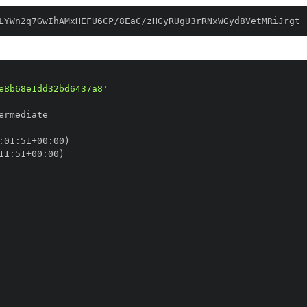
LYWn2q7GwIhAMxHEFU6CP/8EaC/zHGyRUgU3rRNxWGyd8VetMRiJrgt
e8b68e1dd32bd6437a8'
:
01
:
51+00
:
11
:
51+00
: