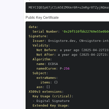
MEYCIQDIp67jCIzA5EZMXmr6R+u2mRgr0TZyjNQma
Public Key Certificate
data
:
Serial Number
:
'0x29f510fbb22769e55e0b0
Signature
:
Issuer
:
 O=sigstore.dev
,
 CN=sigstore
-
Validity
:
Not Before
:
 a year ago (2025
-
04
-
22T23
Not After
:
 a year ago (2025
-
04
-
22T23
:
Algorithm
:
name
:
namedCurve
:
 P
-
256
Subject
:
extraNames
:
items
:
{
}
asn
:
[
]
X509v3 extensions
:
Key Usage (critical)
:
-
Extended Key Usage
: