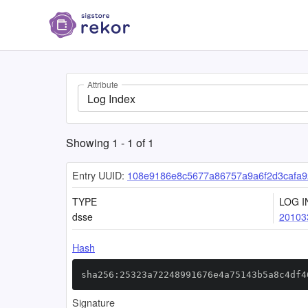
Attribute
Log Index
Showing
1
-
1
of
1
Entry UUID:
108e9186e8c5677a86757a9a6f2d3cafa9
TYPE
LOG I
dsse
20103
Hash
sha256:25323a72248991676e4a75143b5a8c4df4
Signature