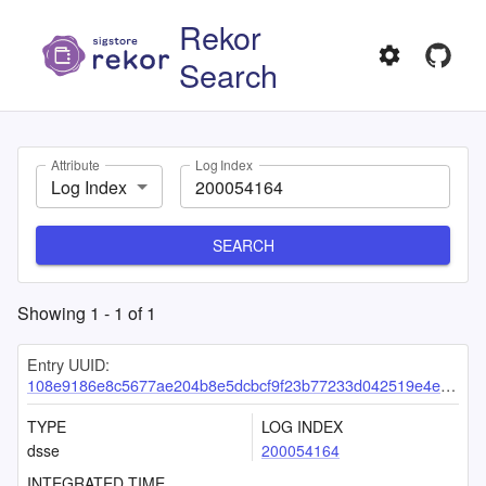
Rekor
Search
Attribute
Log Index
Log Index
SEARCH
Showing
1
-
1
of
1
Entry UUID:
108e9186e8c5677ae204b8e5dcbcf9f23b77233d042519e4eaf6948a38ada670d9ff25f0fe1de14e
TYPE
LOG INDEX
dsse
200054164
INTEGRATED TIME