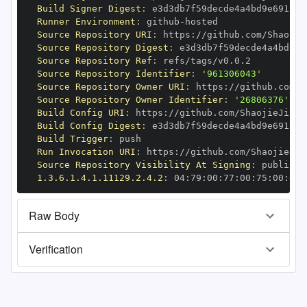
Build Signer Digest
:
Runner Environment
:
 github
-
Source Repository URI
:
 https
:
//github.com/Shaojie
Source Repository Digest
:
Source Repository Ref
:
Source Repository Identifier
:
'961306043'
Source Repository Owner URI
:
 https
:
Source Repository Owner Identifier
:
'26806376'
Build Config URI
:
 https
:
//github.com/ShaojieJiang
Build Config Digest
:
Build Trigger
:
Run Invocation URI
:
 https
:
//github.com/ShaojieJia
Source Repository Visibility At Signing
:
1.3.6.1.4.1.11129.2.4.2
:
 04
:
79
:
00
:
77
:
00
:
75
:
00
:
dd
:
Raw Body
Verification