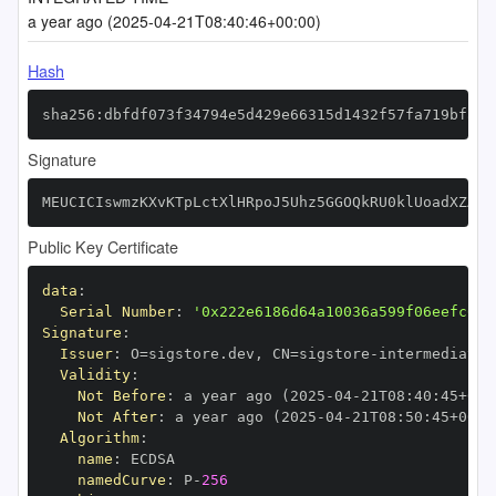
a year ago (2025-04-21T08:40:46+00:00)
Hash
sha256:dbfdf073f34794e5d429e66315d1432f57fa719bfa63
Signature
MEUCICIswmzKXvKTpLctXlHRpoJ5Uhz5GGOQkRU0klUoadXZAiE
Public Key Certificate
data
:
Serial Number
:
'0x222e6186d64a10036a599f06eefc684
Signature
:
Issuer
:
 O=sigstore.dev
,
 CN=sigstore
-
Validity
:
Not Before
:
 a year ago (2025
-
04
-
21T08
:
40
:
45+00
:
Not After
:
 a year ago (2025
-
04
-
21T08
:
50
:
45+00
:
Algorithm
:
name
:
namedCurve
:
 P
-
256