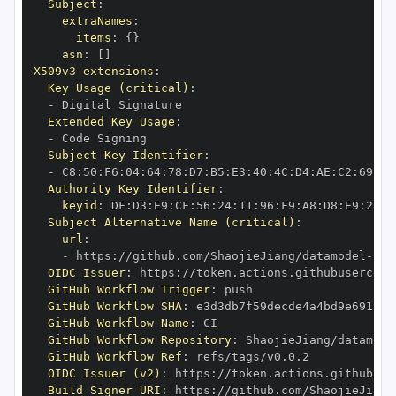
Subject
:
extraNames
:
items
:
{
}
asn
:
[
]
X509v3 extensions
:
Key Usage (critical)
:
-
Extended Key Usage
:
-
Subject Key Identifier
:
-
 C8
:
50
:
F6
:
04
:
64
:
78
:
D7
:
B5
:
E3
:
40
:
4C
:
D4
:
AE
:
C2
:
69
:
6C
Authority Key Identifier
:
keyid
:
 DF
:
D3
:
E9
:
CF
:
56
:
24
:
11
:
96
:
F9
:
A8
:
D8
:
E9
:
28
:
5
Subject Alternative Name (critical)
:
url
:
-
 https
:
//github.com/ShaojieJiang/datamodel
-
OIDC Issuer
:
 https
:
GitHub Workflow Trigger
:
GitHub Workflow SHA
:
GitHub Workflow Name
:
GitHub Workflow Repository
:
 ShaojieJiang/datamode
GitHub Workflow Ref
:
OIDC Issuer (v2)
:
 https
:
Build Signer URI
:
 https
:
//github.com/ShaojieJiang