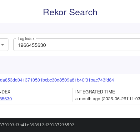
Rekor Search
Log Index
da853dd0413710501bcbc30d8509a81b46f31bac743fd84
NDEX
INTEGRATED TIME
55630
a month ago (2026-06-26T11:03
379103d3b4fe3989f2d29187236592