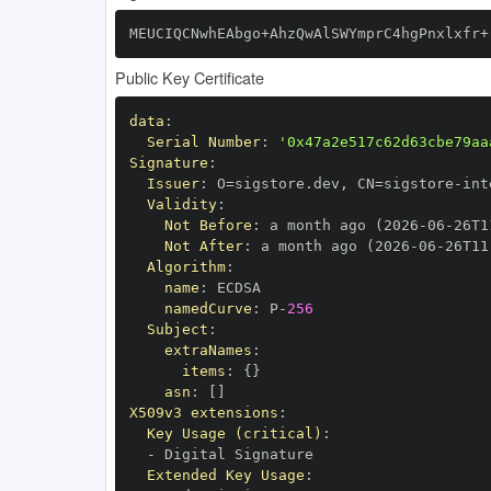
MEUCIQCNwhEAbgo+AhzQwAlSWYmprC4hgPnxlxfr+
Public Key Certificate
data
:
Serial Number
:
'0x47a2e517c62d63cbe79aa
Signature
:
Issuer
:
 O=sigstore.dev
,
 CN=sigstore
-
Validity
:
Not Before
:
 a month ago (2026
-
06
-
26T1
Not After
:
 a month ago (2026
-
06
-
26T11
Algorithm
:
name
:
namedCurve
:
 P
-
256
Subject
:
extraNames
:
items
:
{
}
asn
:
[
]
X509v3 extensions
:
Key Usage (critical)
:
-
Extended Key Usage
: