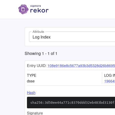
Attribute
Log Index
Showing
1
-
1
of
1
Entry UUID:
108e9186e8c5677a93b3d5328d26b8695
TYPE
LOG I
dsse
19664
Hash
sha256:3d50ee44a771c8370ddd32eb483bd3130f
Signature