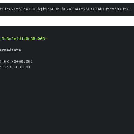
rC1cwxEtAIgP+Ju5bjfNq6HBclhu/AZueeM2ALiLZeNTHtcoAOXHxY=
a9c8e3e4d4d6e38c068'
1
:
03
:
30+00
:
:
13
:
30+00
: