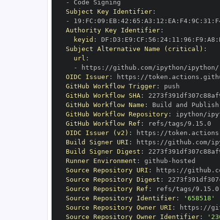
-
Subject Key Identifier
:
-
 19
:
FC
:
09
:
EB
:
42
:
65
:
A3
:
12
:
EA
:
F4
:
9C
:
31
:
F
Authority Key Identifier
:
keyid
:
 DF
:
D3
:
E9
:
CF
:
56
:
24
:
11
:
96
:
F9
:
A8
:
Subject Alternative Name (critical)
:
url
:
-
 https
:
OIDC Issuer
:
 https
:
GitHub Workflow Trigger
:
GitHub Workflow SHA
:
GitHub Workflow Name
:
GitHub Workflow Repository
:
GitHub Workflow Ref
:
OIDC Issuer (v2)
:
 https
:
Build Signer URI
:
 https
:
Build Signer Digest
:
Runner Environment
:
 github
-
Source Repository URI
:
 https
:
Source Repository Digest
:
Source Repository Ref
:
Source Repository Identifier
:
'658518'
Source Repository Owner URI
:
 https
:
Source Repository Owner Identifier
:
'23