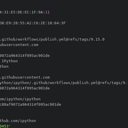
4
:
31
:
E5
:
DE
:
EC
:
1F
:
9A
:
11
D8
:
E9
:
28
:
55
:
A2
:
C6
:
2E
:
18
:
64
:
0453'