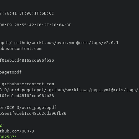
7
:
76
:
41
:
3F
:
9C
:
1F
:
6D
:
D8
:
E9
:
28
:
55
:
A2
:
C6
:
2E
:
18
:
64
:
R
-
om/OCR
-
2'
thub.com/OCR
-
362587'