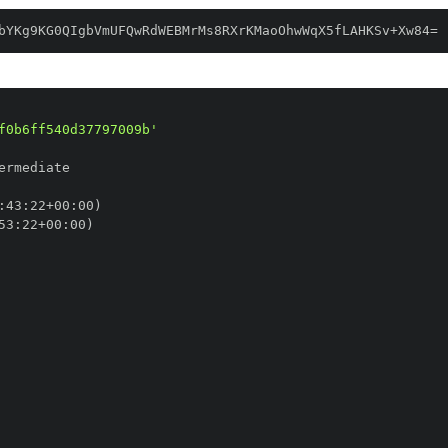
bYKg9KG0QIgbVmUFQwRdWEBMrMs8RXrKMaoOhwWqX5fLAHKSv+Xw84=
f0b6ff540d37797009b'
:
43
:
22+00
:
53
:
22+00
: