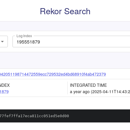
Rekor Search
Log Index
042051198714472559ecc729532ed4bd68910f4ab472379
NDEX
INTEGRATED TIME
1879
a year ago (2025-04-11T14:43:
77fef7ffa17eca811cc051ed5e0d00