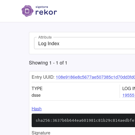
Attribute
Log Index
Showing
1
-
1
of
1
Entry UUID:
108e9186e8c5677ae507385c1d70dd3fd
TYPE
LOG I
dsse
19555
Hash
sha256:3637b6b644ea601981c81b29c814aedbfe
Signature