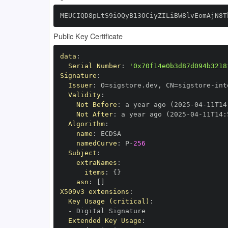
MEUCIQD8pLtS9iOQyB13OCiyZILiBW8lvEomAjN8T
Public Key Certificate
data
:
Serial Number
:
'0x70f14e0b3d87d094b3218
Signature
:
Issuer
:
 O=sigstore.dev
,
 CN=sigstore
-
Validity
:
Not Before
:
 a year ago (2025
-
04
-
11T14
Not After
:
 a year ago (2025
-
04
-
11T14
:
Algorithm
:
name
:
namedCurve
:
 P
-
256
Subject
:
extraNames
:
items
:
{
}
asn
:
[
]
X509v3 extensions
:
Key Usage (critical)
:
-
Extended Key Usage
: