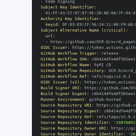
-
Subject Key Identifier
:
-
 61
:
FF
:
43
:
57
:
D7
:
87
:
9E
:
28
:
8D
:
0A
:
7F
:
94
:
4
Authority Key Identifier
:
keyid
:
 DF
:
D3
:
E9
:
CF
:
56
:
24
:
11
:
96
:
F9
:
A8
:
Subject Alternative Name (critical)
:
url
:
-
 https
:
//github.com/OCR
-
OIDC Issuer
:
 https
:
GitHub Workflow Trigger
:
GitHub Workflow SHA
:
GitHub Workflow Name
:
GitHub Workflow Repository
:
 OCR
-
GitHub Workflow Ref
:
OIDC Issuer (v2)
:
 https
:
Build Signer URI
:
 https
:
//github.com/OC
Build Signer Digest
:
Runner Environment
:
 github
-
Source Repository URI
:
 https
:
//github.c
Source Repository Digest
:
Source Repository Ref
:
Source Repository Identifier
:
'24876092
Source Repository Owner URI
:
 https
:
//gi
Source Repository Owner Identifier
:
'26