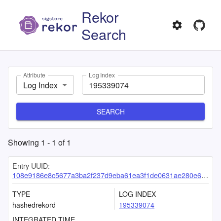
Rekor
Search
Attribute
Log Index
Log Index
SEARCH
Showing
1
-
1
of
1
Entry UUID:
108e9186e8c5677a3ba2f237d9eba61ea3f1de0631ae280e620667dc526ee97abe523162c5049322
TYPE
LOG INDEX
hashedrekord
195339074
INTEGRATED TIME