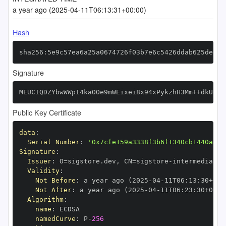
a year ago (2025-04-11T06:13:31+00:00)
Hash
sha256:5e9c57ea6a25a0674726f03b7e6c5426ddab625de235
Signature
MEUCIQDZYbwWWpI4kaOOe9mWEixei8x94xPykzhH3Mm++dkUugI
Public Key Certificate
data
:
Serial Number
:
'0x7cfe159a3338f3b6f1340cb1440a562
Signature
:
Issuer
:
 O=sigstore.dev
,
 CN=sigstore
-
Validity
:
Not Before
:
 a year ago (2025
-
04
-
11T06
:
13
:
30+00
:
Not After
:
 a year ago (2025
-
04
-
11T06
:
23
:
30+00
:
Algorithm
:
name
:
namedCurve
:
 P
-
256