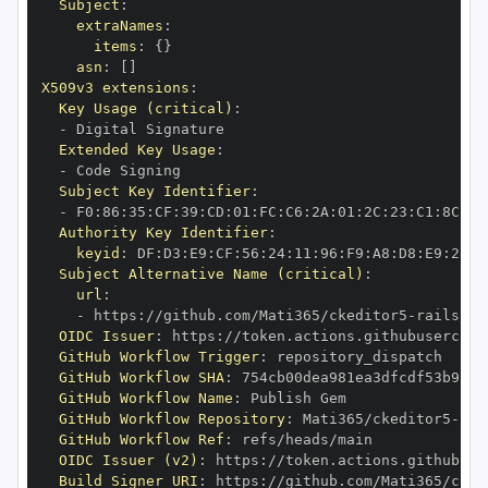
Subject
:
extraNames
:
items
:
{
}
asn
:
[
]
X509v3 extensions
:
Key Usage (critical)
:
-
Extended Key Usage
:
-
Subject Key Identifier
:
-
 F0
:
86
:
35
:
CF
:
39
:
CD
:
01
:
FC
:
C6
:
2A
:
01
:
2C
:
23
:
C1
:
8C
:
CA
Authority Key Identifier
:
keyid
:
 DF
:
D3
:
E9
:
CF
:
56
:
24
:
11
:
96
:
F9
:
A8
:
D8
:
E9
:
28
:
5
Subject Alternative Name (critical)
:
url
:
-
 https
:
//github.com/Mati365/ckeditor5
-
rails/.g
OIDC Issuer
:
 https
:
GitHub Workflow Trigger
:
GitHub Workflow SHA
:
GitHub Workflow Name
:
GitHub Workflow Repository
:
 Mati365/ckeditor5
-
GitHub Workflow Ref
:
OIDC Issuer (v2)
:
 https
:
Build Signer URI
:
 https
:
//github.com/Mati365/cked