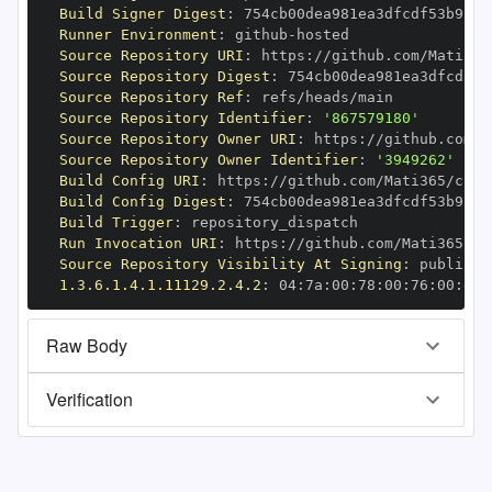
Build Signer Digest
:
Runner Environment
:
 github
-
Source Repository URI
:
 https
:
//github.com/Mati365
Source Repository Digest
:
Source Repository Ref
:
Source Repository Identifier
:
'867579180'
Source Repository Owner URI
:
 https
:
Source Repository Owner Identifier
:
'3949262'
Build Config URI
:
 https
:
//github.com/Mati365/cked
Build Config Digest
:
Build Trigger
:
Run Invocation URI
:
 https
:
//github.com/Mati365/ck
Source Repository Visibility At Signing
:
1.3.6.1.4.1.11129.2.4.2
:
 04
:
7a
:
00
:
78
:
00
:
76
:
00
:
dd
:
Raw Body
Verification