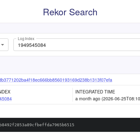
Rekor Search
Log Index
db3771202ba4f18ec666bb8560193169d238b1313f07efa
NDEX
INTEGRATED TIME
45084
a month ago (2026-06-25T08:10
b8492f2853a89cfbeffda7965b6515