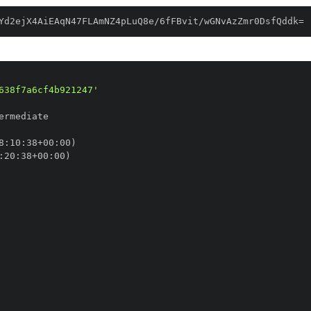
Yd2ejX4AiEAqN47FLAmNZ4pLuQ8e/6fFBvit/wGNvAzZmr0DsfQddk=
638f7a6cf4b921247'
8
:
10
:
38+00
:
:
20
:
38+00
: