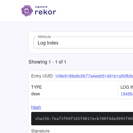
Attribute
Log Index
Showing
1
-
1
of
1
Entry UUID:
108e9186e8c5677a4eeb51491b1a50fb5
TYPE
LOG I
dsse
19495
Hash
sha256:feaf3f69f165f9817ecb700f4ded995f98
Signature