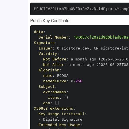
MEUCIEV20tLmh7bg0VZBxBeZ+zDtfdPj+xc4Ytaop
Public Key Certificate
data
:
Serial Number
:
'0x057cf20a1d9d0bfad878a
Signature
:
Issuer
:
 O=sigstore.dev
,
 CN=sigstore
-
Validity
:
Not Before
:
 a month ago (2026
-
06
-
25T0
Not After
:
 a month ago (2026
-
06
-
25T08
Algorithm
:
name
:
namedCurve
:
 P
-
256
Subject
:
extraNames
:
items
:
{
}
asn
:
[
]
X509v3 extensions
:
Key Usage (critical)
:
-
Extended Key Usage
: