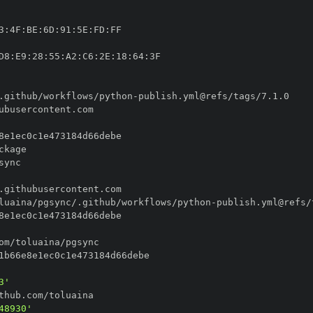
3
:
4F
:
BE
:
6D
:
91
:
5E
:
FD
:
D8
:
E9
:
28
:
55
:
A2
:
C6
:
2E
:
18
:
64
:
.github/workflows/python
-
luaina/pgsync/.github/workflows/python
-
3'
48930'