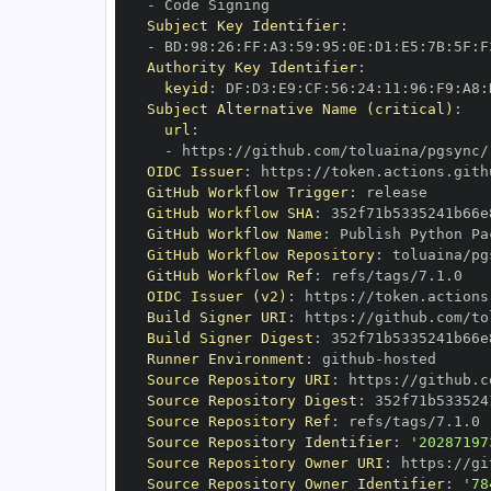
-
Subject Key Identifier
:
-
 BD
:
98
:
26
:
FF
:
A3
:
59
:
95
:
0E
:
D1
:
E5
:
7B
:
5F
:
F
Authority Key Identifier
:
keyid
:
 DF
:
D3
:
E9
:
CF
:
56
:
24
:
11
:
96
:
F9
:
A8
:
Subject Alternative Name (critical)
:
url
:
-
 https
:
//github.com/toluaina/pgsync/
OIDC Issuer
:
 https
:
GitHub Workflow Trigger
:
GitHub Workflow SHA
:
GitHub Workflow Name
:
GitHub Workflow Repository
:
GitHub Workflow Ref
:
OIDC Issuer (v2)
:
 https
:
Build Signer URI
:
 https
:
//github.com/to
Build Signer Digest
:
Runner Environment
:
 github
-
Source Repository URI
:
 https
:
Source Repository Digest
:
Source Repository Ref
:
Source Repository Identifier
:
'20287197
Source Repository Owner URI
:
 https
:
Source Repository Owner Identifier
:
'78