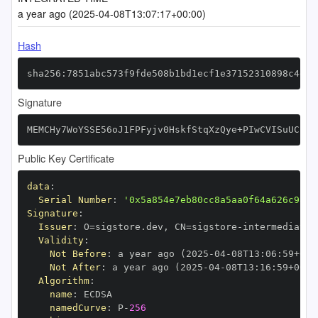
a year ago (2025-04-08T13:07:17+00:00)
Hash
sha256:7851abc573f9fde508b1bd1ecf1e37152310898c4d26
Signature
MEMCHy7WoYSSE56oJ1FPFyjv0HskfStqXzQye+PIwCVISuUCIH5
Public Key Certificate
data
:
Serial Number
:
'0x5a854e7eb80cc8a5aa0f64a626c98f1
Signature
:
Issuer
:
 O=sigstore.dev
,
 CN=sigstore
-
Validity
:
Not Before
:
 a year ago (2025
-
04
-
08T13
:
06
:
59+00
:
Not After
:
 a year ago (2025
-
04
-
08T13
:
16
:
59+00
:
Algorithm
:
name
:
namedCurve
:
 P
-
256