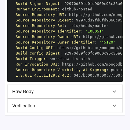
Build Signer Digest
:
Runner Environment
:
 github
-
Source Repository URI
:
 https
:
//github.com/mongodb
Source Repository Digest
:
Source Repository Ref
:
Source Repository Identifier
:
'108051'
Source Repository Owner URI
:
 https
:
Source Repository Owner Identifier
:
'45120'
Build Config URI
:
 https
:
//github.com/mongodb/mong
Build Config Digest
:
Build Trigger
:
Run Invocation URI
:
 https
:
//github.com/mongodb/mo
Source Repository Visibility At Signing
:
1.3.6.1.4.1.11129.2.4.2
:
 04
:
7b
:
00
:
79
:
00
:
77
:
00
:
dd
:
Raw Body
Verification