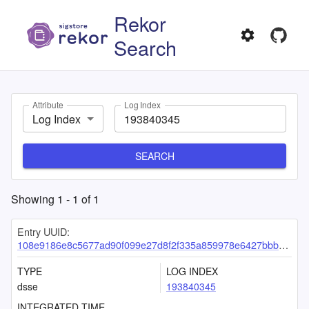
Rekor
Search
Attribute
Log Index
Log Index
SEARCH
Showing
1
-
1
of
1
Entry UUID:
108e9186e8c5677ad90f099e27d8f2f335a859978e6427bbbc3c8386f9ee5446829820cec0ec7ffd
TYPE
LOG INDEX
dsse
193840345
INTEGRATED TIME