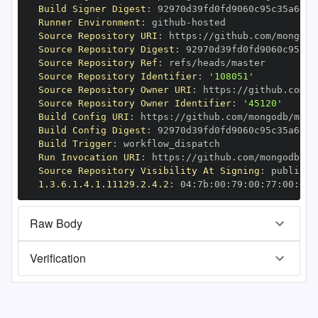
Build Signer Digest
:
Runner Environment
:
 github
-
Source Repository URI
:
 https
:
//github.com/mongodb
Source Repository Digest
:
Source Repository Ref
:
Source Repository Identifier
:
'108051'
Source Repository Owner URI
:
 https
:
Source Repository Owner Identifier
:
'45120'
Build Config URI
:
 https
:
//github.com/mongodb/mong
Build Config Digest
:
Build Trigger
:
Run Invocation URI
:
 https
:
//github.com/mongodb/mo
Source Repository Visibility At Signing
:
1.3.6.1.4.1.11129.2.4.2
:
 04
:
7b
:
00
:
79
:
00
:
77
:
00
:
dd
:
Raw Body
Verification