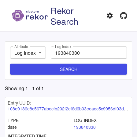
Rekor
Search
Attribute
Log Index
Log Index
SEARCH
Showing
1
-
1
of
1
Entry UUID:
108e9186e8c5677abecfb202f2ef6d6b03eeaec5c9956df03d4a2c4759fc8356873f0d5df73629b3
TYPE
LOG INDEX
dsse
193840330
INTEGRATED TIME