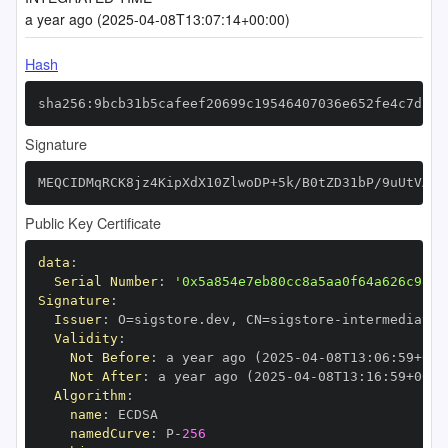
a year ago (2025-04-08T13:07:14+00:00)
Hash
sha256:9bcb31b5cafeef20699c19546407036e652fe4c7d1bb
Signature
MEQCIDMqRCK8jz4KipXdX10ZlwoDP+5k/B0tZD31bP/9uUtVAiB
Public Key Certificate
data
:
Serial Number
:
'0x5a854e7eb80cc8a5aa0f64a626c98f1
Signature
:
Issuer
:
 O=sigstore.dev
,
 CN=sigstore
-
Validity
:
Not Before
:
 a year ago (2025
-
04
-
08T13
:
06
:
59+00
:
Not After
:
 a year ago (2025
-
04
-
08T13
:
16
:
59+00
:
Algorithm
:
name
:
namedCurve
:
 P
-
256