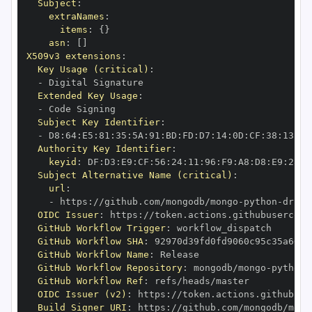
Subject
:
extraNames
:
items
:
{
}
asn
:
[
]
X509v3 extensions
:
Key Usage (critical)
:
-
Extended Key Usage
:
-
Subject Key Identifier
:
-
 D8
:
64
:
E5
:
81
:
35
:
5A
:
91
:
BD
:
FD
:
D7
:
14
:
0D
:
CF
:
38
:
13
:
EA
Authority Key Identifier
:
keyid
:
 DF
:
D3
:
E9
:
CF
:
56
:
24
:
11
:
96
:
F9
:
A8
:
D8
:
E9
:
28
:
5
Subject Alternative Name (critical)
:
url
:
-
 https
:
//github.com/mongodb/mongo
-
python
-
drive
OIDC Issuer
:
 https
:
GitHub Workflow Trigger
:
GitHub Workflow SHA
:
GitHub Workflow Name
:
GitHub Workflow Repository
:
 mongodb/mongo
-
python
-
GitHub Workflow Ref
:
OIDC Issuer (v2)
:
 https
:
Build Signer URI
:
 https
:
//github.com/mongodb/mong