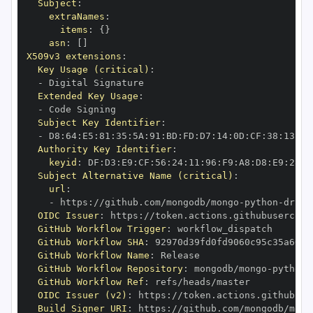
Subject
:
extraNames
:
items
:
{
}
asn
:
[
]
X509v3 extensions
:
Key Usage (critical)
:
-
Extended Key Usage
:
-
Subject Key Identifier
:
-
 D8
:
64
:
E5
:
81
:
35
:
5A
:
91
:
BD
:
FD
:
D7
:
14
:
0D
:
CF
:
38
:
13
:
EA
Authority Key Identifier
:
keyid
:
 DF
:
D3
:
E9
:
CF
:
56
:
24
:
11
:
96
:
F9
:
A8
:
D8
:
E9
:
28
:
5
Subject Alternative Name (critical)
:
url
:
-
 https
:
//github.com/mongodb/mongo
-
python
-
drive
OIDC Issuer
:
 https
:
GitHub Workflow Trigger
:
GitHub Workflow SHA
:
GitHub Workflow Name
:
GitHub Workflow Repository
:
 mongodb/mongo
-
python
-
GitHub Workflow Ref
:
OIDC Issuer (v2)
:
 https
:
Build Signer URI
:
 https
:
//github.com/mongodb/mong