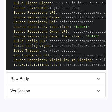
Build Signer Digest
:
Runner Environment
:
 github
-
Source Repository URI
:
 https
:
//github.com/mongodb
Source Repository Digest
:
Source Repository Ref
:
Source Repository Identifier
:
'108051'
Source Repository Owner URI
:
 https
:
Source Repository Owner Identifier
:
'45120'
Build Config URI
:
 https
:
//github.com/mongodb/mong
Build Config Digest
:
Build Trigger
:
Run Invocation URI
:
 https
:
//github.com/mongodb/mo
Source Repository Visibility At Signing
:
1.3.6.1.4.1.11129.2.4.2
:
 04
:
7b
:
00
:
79
:
00
:
77
:
00
:
dd
:
Raw Body
Verification