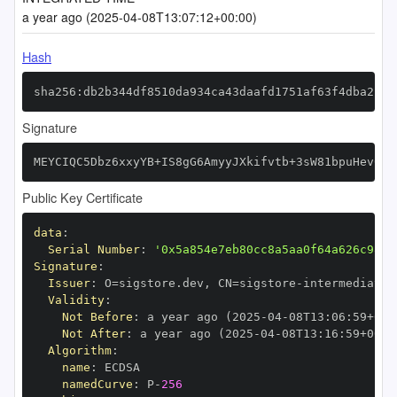
a year ago (2025-04-08T13:07:12+00:00)
Hash
sha256:db2b344df8510da934ca43daafd1751af63f4dba212c
Signature
MEYCIQC5Dbz6xxyYB+IS8gG6AmyyJXkifvtb+3sW81bpuHev0gI
Public Key Certificate
data
:
Serial Number
:
'0x5a854e7eb80cc8a5aa0f64a626c98f1
Signature
:
Issuer
:
 O=sigstore.dev
,
 CN=sigstore
-
Validity
:
Not Before
:
 a year ago (2025
-
04
-
08T13
:
06
:
59+00
:
Not After
:
 a year ago (2025
-
04
-
08T13
:
16
:
59+00
:
Algorithm
:
name
:
namedCurve
:
 P
-
256