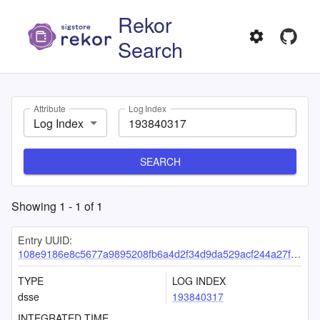
Rekor
Search
Attribute
Log Index
Log Index
SEARCH
Showing
1
-
1
of
1
Entry UUID:
108e9186e8c5677a9895208fb6a4d2f34d9da529acf244a27f6cf5b38f35e4fd24d881d37f2d2344
TYPE
LOG INDEX
dsse
193840317
INTEGRATED TIME