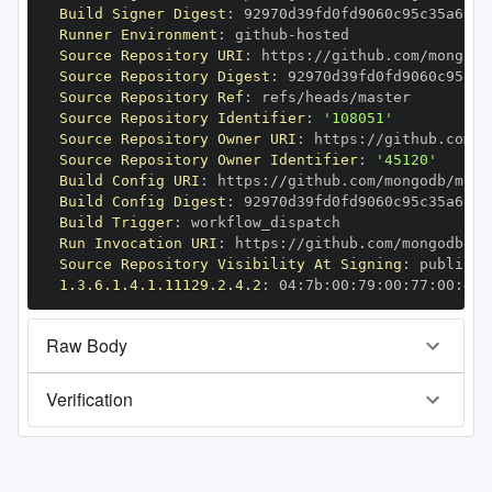
Build Signer Digest
:
Runner Environment
:
 github
-
Source Repository URI
:
 https
:
//github.com/mongodb
Source Repository Digest
:
Source Repository Ref
:
Source Repository Identifier
:
'108051'
Source Repository Owner URI
:
 https
:
Source Repository Owner Identifier
:
'45120'
Build Config URI
:
 https
:
//github.com/mongodb/mong
Build Config Digest
:
Build Trigger
:
Run Invocation URI
:
 https
:
//github.com/mongodb/mo
Source Repository Visibility At Signing
:
1.3.6.1.4.1.11129.2.4.2
:
 04
:
7b
:
00
:
79
:
00
:
77
:
00
:
dd
:
Raw Body
Verification