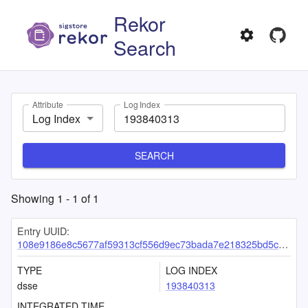
Rekor
Search
Attribute
Log Index
Log Index
SEARCH
Showing
1
-
1
of
1
Entry UUID:
108e9186e8c5677af59313cf556d9ec73bada7e218325bd5c948d45d74890bf693d9e0f365337069
TYPE
LOG INDEX
dsse
193840313
INTEGRATED TIME