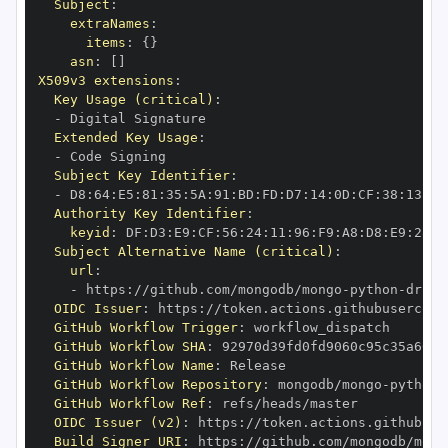
Subject
:
extraNames
:
items
:
{
}
asn
:
[
]
X509v3 extensions
:
Key Usage (critical)
:
-
Extended Key Usage
:
-
Subject Key Identifier
:
-
 D8
:
64
:
E5
:
81
:
35
:
5A
:
91
:
BD
:
FD
:
D7
:
14
:
0D
:
CF
:
38
:
13
:
EA
Authority Key Identifier
:
keyid
:
 DF
:
D3
:
E9
:
CF
:
56
:
24
:
11
:
96
:
F9
:
A8
:
D8
:
E9
:
28
:
5
Subject Alternative Name (critical)
:
url
:
-
 https
:
//github.com/mongodb/mongo
-
python
-
drive
OIDC Issuer
:
 https
:
GitHub Workflow Trigger
:
GitHub Workflow SHA
:
GitHub Workflow Name
:
GitHub Workflow Repository
:
 mongodb/mongo
-
python
-
GitHub Workflow Ref
:
OIDC Issuer (v2)
:
 https
:
Build Signer URI
:
 https
:
//github.com/mongodb/mong