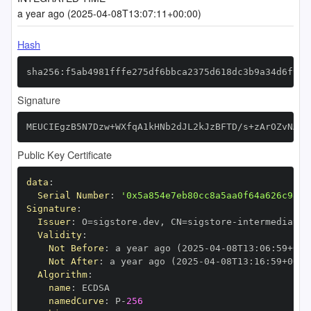
a year ago (2025-04-08T13:07:11+00:00)
Hash
sha256:f5ab4981fffe275df6bbca2375d618dc3b9a34d6f9e0
Signature
MEUCIEgzB5N7Dzw+WXfqA1kHNb2dJL2kJzBFTD/s+zArOZvNAiE
Public Key Certificate
data
:
Serial Number
:
'0x5a854e7eb80cc8a5aa0f64a626c98f1
Signature
:
Issuer
:
 O=sigstore.dev
,
 CN=sigstore
-
Validity
:
Not Before
:
 a year ago (2025
-
04
-
08T13
:
06
:
59+00
:
Not After
:
 a year ago (2025
-
04
-
08T13
:
16
:
59+00
:
Algorithm
:
name
:
namedCurve
:
 P
-
256