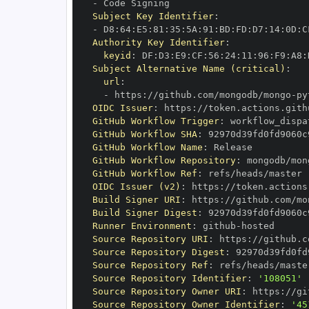
-
Subject Key Identifier
:
-
 D8
:
64
:
E5
:
81
:
35
:
5A
:
91
:
BD
:
FD
:
D7
:
14
:
0D
:
C
Authority Key Identifier
:
keyid
:
 DF
:
D3
:
E9
:
CF
:
56
:
24
:
11
:
96
:
F9
:
A8
:
Subject Alternative Name (critical)
:
url
:
-
 https
:
//github.com/mongodb/mongo
-
py
OIDC Issuer
:
 https
:
GitHub Workflow Trigger
:
GitHub Workflow SHA
:
GitHub Workflow Name
:
GitHub Workflow Repository
:
 mongodb/mon
GitHub Workflow Ref
:
OIDC Issuer (v2)
:
 https
:
Build Signer URI
:
 https
:
//github.com/mo
Build Signer Digest
:
Runner Environment
:
 github
-
Source Repository URI
:
 https
:
//github.c
Source Repository Digest
:
Source Repository Ref
:
Source Repository Identifier
:
'108051'
Source Repository Owner URI
:
 https
:
Source Repository Owner Identifier
:
'45