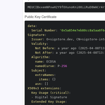
MEUCIBxxemNPxwH2Y9fOXunoKni00iiRuD8WACr4r
Public Key Certificate
data
:
Serial Number
:
'0x5a854e7eb80cc8a5aa0f6
Signature
:
Issuer
:
 O=sigstore.dev
,
 CN=sigstore
-
Validity
:
Not Before
:
 a year ago (2025
-
04
-
08T13
Not After
:
 a year ago (2025
-
04
-
08T13
:
Algorithm
:
name
:
namedCurve
:
 P
-
256
Subject
:
extraNames
:
items
:
{
}
asn
:
[
]
X509v3 extensions
:
Key Usage (critical)
:
-
Extended Key Usage
: