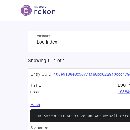
Attribute
Log Index
Showing
1
-
1
of
1
Entry UUID:
108e9186e8c5677a168bd622910dcc479
TYPE
LOG I
dsse
19384
Hash
sha256:c30b91060093a2ec06e4c3a65b2ff1a6c8
Signature