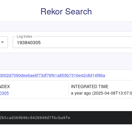
Rekor Search
Log Index
d002d7090dee6ae6f73df76f61a855b7316e42c8d14f86a
NDEX
INTEGRATED TIME
0305
a year ago (2025-04-08T13:07:
2b5cad369b96c9426949d7f6cba9fe