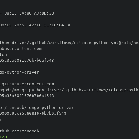
F
:
38
:
13
:
EA
:
80
:
A3
:
BD
:
D8
:
E9
:
28
:
55
:
A2
:
C6
:
2E
:
18
:
64
:
thon
-
driver/.github/workflows/release
-
go
-
python
-
ngodb/mongo
-
python
-
driver/.github/workflows/release
-
om/mongodb/mongo
-
python
-
120'