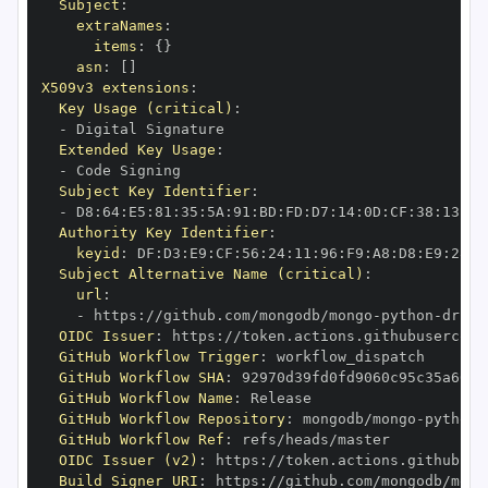
Subject
:
extraNames
:
items
:
{
}
asn
:
[
]
X509v3 extensions
:
Key Usage (critical)
:
-
Extended Key Usage
:
-
Subject Key Identifier
:
-
 D8
:
64
:
E5
:
81
:
35
:
5A
:
91
:
BD
:
FD
:
D7
:
14
:
0D
:
CF
:
38
:
13
:
EA
Authority Key Identifier
:
keyid
:
 DF
:
D3
:
E9
:
CF
:
56
:
24
:
11
:
96
:
F9
:
A8
:
D8
:
E9
:
28
:
5
Subject Alternative Name (critical)
:
url
:
-
 https
:
//github.com/mongodb/mongo
-
python
-
drive
OIDC Issuer
:
 https
:
GitHub Workflow Trigger
:
GitHub Workflow SHA
:
GitHub Workflow Name
:
GitHub Workflow Repository
:
 mongodb/mongo
-
python
-
GitHub Workflow Ref
:
OIDC Issuer (v2)
:
 https
:
Build Signer URI
:
 https
:
//github.com/mongodb/mong