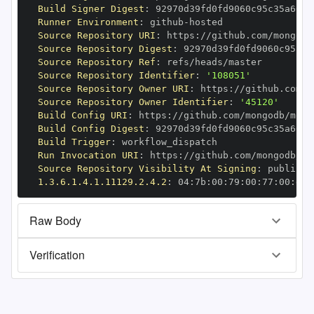
Build Signer Digest
:
Runner Environment
:
 github
-
Source Repository URI
:
 https
:
//github.com/mongodb
Source Repository Digest
:
Source Repository Ref
:
Source Repository Identifier
:
'108051'
Source Repository Owner URI
:
 https
:
Source Repository Owner Identifier
:
'45120'
Build Config URI
:
 https
:
//github.com/mongodb/mong
Build Config Digest
:
Build Trigger
:
Run Invocation URI
:
 https
:
//github.com/mongodb/mo
Source Repository Visibility At Signing
:
1.3.6.1.4.1.11129.2.4.2
:
 04
:
7b
:
00
:
79
:
00
:
77
:
00
:
dd
:
Raw Body
Verification