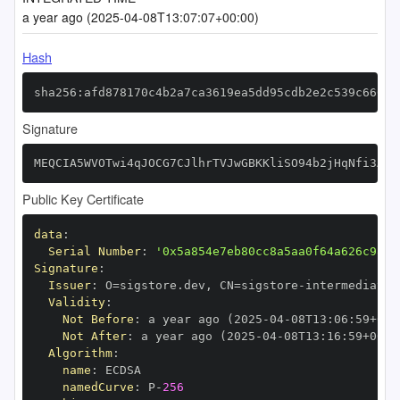
a year ago (2025-04-08T13:07:07+00:00)
Hash
sha256:afd878170c4b2a7ca3619ea5dd95cdb2e2c539c66610
Signature
MEQCIA5WVOTwi4qJOCG7CJlhrTVJwGBKKliSO94b2jHqNfi3AiA
Public Key Certificate
data
:
Serial Number
:
'0x5a854e7eb80cc8a5aa0f64a626c98f1
Signature
:
Issuer
:
 O=sigstore.dev
,
 CN=sigstore
-
Validity
:
Not Before
:
 a year ago (2025
-
04
-
08T13
:
06
:
59+00
:
Not After
:
 a year ago (2025
-
04
-
08T13
:
16
:
59+00
:
Algorithm
:
name
:
namedCurve
:
 P
-
256