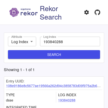
Rekor
Search
Attribute
Log Index
Log Index
SEARCH
Showing
1
-
1
of
1
Entry UUID:
108e9186e8c5677ae19566a262d94c3858783d09f975a2b6e8061eba98d6830619341b24824c117e
TYPE
LOG INDEX
dsse
193840288
INTEGRATED TIME