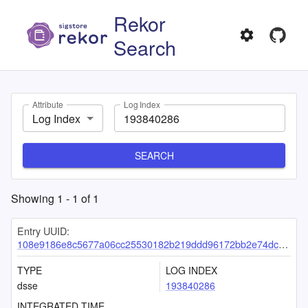
Rekor
Search
Attribute
Log Index
Log Index
SEARCH
Showing
1
-
1
of
1
Entry UUID:
108e9186e8c5677a06cc25530182b219ddd96172bb2e74dc0ce196095c6403ac1dbf74a457fde0e2
TYPE
LOG INDEX
dsse
193840286
INTEGRATED TIME