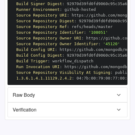
Build Signer Digest
:
Runner Environment
:
 github
-
Source Repository URI
:
 https
:
//github.com/mongodb
Source Repository Digest
:
Source Repository Ref
:
Source Repository Identifier
:
'108051'
Source Repository Owner URI
:
 https
:
Source Repository Owner Identifier
:
'45120'
Build Config URI
:
 https
:
//github.com/mongodb/mong
Build Config Digest
:
Build Trigger
:
Run Invocation URI
:
 https
:
//github.com/mongodb/mo
Source Repository Visibility At Signing
:
1.3.6.1.4.1.11129.2.4.2
:
 04
:
7b
:
00
:
79
:
00
:
77
:
00
:
dd
:
Raw Body
Verification