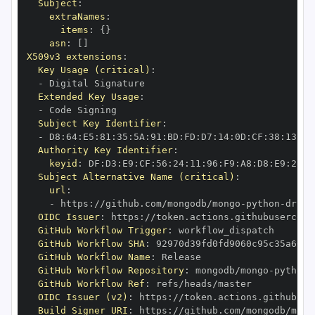
Subject
:
extraNames
:
items
:
{
}
asn
:
[
]
X509v3 extensions
:
Key Usage (critical)
:
-
Extended Key Usage
:
-
Subject Key Identifier
:
-
 D8
:
64
:
E5
:
81
:
35
:
5A
:
91
:
BD
:
FD
:
D7
:
14
:
0D
:
CF
:
38
:
13
:
EA
Authority Key Identifier
:
keyid
:
 DF
:
D3
:
E9
:
CF
:
56
:
24
:
11
:
96
:
F9
:
A8
:
D8
:
E9
:
28
:
5
Subject Alternative Name (critical)
:
url
:
-
 https
:
//github.com/mongodb/mongo
-
python
-
drive
OIDC Issuer
:
 https
:
GitHub Workflow Trigger
:
GitHub Workflow SHA
:
GitHub Workflow Name
:
GitHub Workflow Repository
:
 mongodb/mongo
-
python
-
GitHub Workflow Ref
:
OIDC Issuer (v2)
:
 https
:
Build Signer URI
:
 https
:
//github.com/mongodb/mong