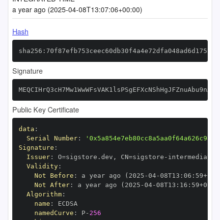
a year ago (2025-04-08T13:07:06+00:00)
Hash
sha256:70f87efb753ceec60db30f4a4e72dfa048ad6d175ce4
Signature
MEQCIHrQ3cH7Mw1WwWFsVAK1lsPSgEFXcNShHgJFZnuAbu9nAiB
Public Key Certificate
data
:
Serial Number
:
'0x5a854e7eb80cc8a5aa0f64a626c98f1
Signature
:
Issuer
:
 O=sigstore.dev
,
 CN=sigstore
-
Validity
:
Not Before
:
 a year ago (2025
-
04
-
08T13
:
06
:
59+00
:
Not After
:
 a year ago (2025
-
04
-
08T13
:
16
:
59+00
:
Algorithm
:
name
:
namedCurve
:
 P
-
256