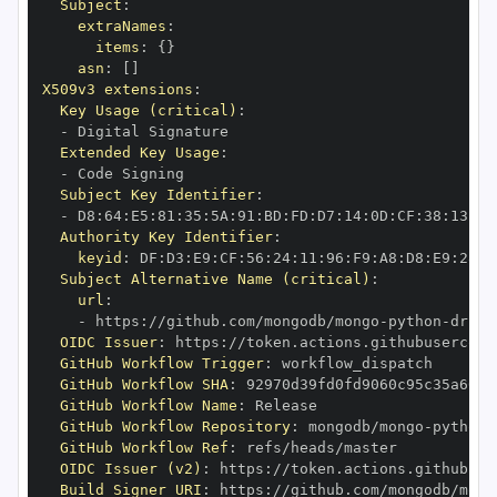
Subject
:
extraNames
:
items
:
{
}
asn
:
[
]
X509v3 extensions
:
Key Usage (critical)
:
-
Extended Key Usage
:
-
Subject Key Identifier
:
-
 D8
:
64
:
E5
:
81
:
35
:
5A
:
91
:
BD
:
FD
:
D7
:
14
:
0D
:
CF
:
38
:
13
:
EA
Authority Key Identifier
:
keyid
:
 DF
:
D3
:
E9
:
CF
:
56
:
24
:
11
:
96
:
F9
:
A8
:
D8
:
E9
:
28
:
5
Subject Alternative Name (critical)
:
url
:
-
 https
:
//github.com/mongodb/mongo
-
python
-
drive
OIDC Issuer
:
 https
:
GitHub Workflow Trigger
:
GitHub Workflow SHA
:
GitHub Workflow Name
:
GitHub Workflow Repository
:
 mongodb/mongo
-
python
-
GitHub Workflow Ref
:
OIDC Issuer (v2)
:
 https
:
Build Signer URI
:
 https
:
//github.com/mongodb/mong