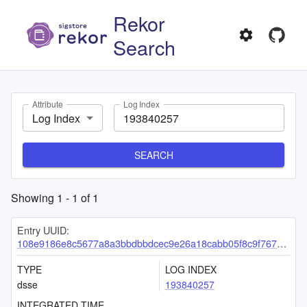
Rekor
Search
Attribute
Log Index
Log Index
SEARCH
Showing
1
-
1
of
1
Entry UUID:
108e9186e8c5677a8a3bbdbbdcec9e26a18cabb05f8c9f767d0d1fc664b782fa418d965f9e197d23
TYPE
LOG INDEX
dsse
193840257
INTEGRATED TIME