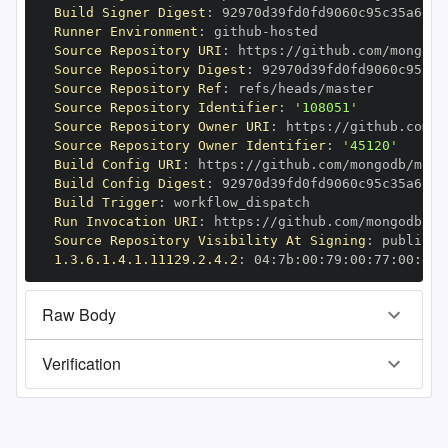
Build Signer Digest
:
Runner Environment
:
 github
-
Source Repository URI
:
 https
:
//github.com/mongodb
Source Repository Digest
:
Source Repository Ref
:
Source Repository Identifier
:
'108051'
Source Repository Owner URI
:
 https
:
Source Repository Owner Identifier
:
'45120'
Build Config URI
:
 https
:
//github.com/mongodb/mong
Build Config Digest
:
Build Trigger
:
Run Invocation URI
:
 https
:
//github.com/mongodb/mo
Source Repository Visibility At Signing
:
1.3.6.1.4.1.11129.2.4.2
:
 04
:
7b
:
00
:
79
:
00
:
77
:
00
:
dd
:
Raw Body
Verification