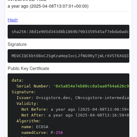
a year ago (2025-04-08T13:07:01+00:00)
Hash
sha256:38d1e905d343d8b1869b7903359545af7ebda0adcb67
Signature
MEUCIQCkbtO8oCJSgKzaHepIocLJfNG9RyTjWLrXV5T6XGQIdwI
Public Key Certificate
data
:
Serial Number
:
'0x5a854e7eb80cc8a5aa0f64a626c98f1
Signature
:
Issuer
:
 O=sigstore.dev
,
 CN=sigstore
-
Validity
:
Not Before
:
 a year ago (2025
-
04
-
08T13
:
06
:
59+00
:
Not After
:
 a year ago (2025
-
04
-
08T13
:
16
:
59+00
:
Algorithm
:
name
:
namedCurve
:
 P
-
256