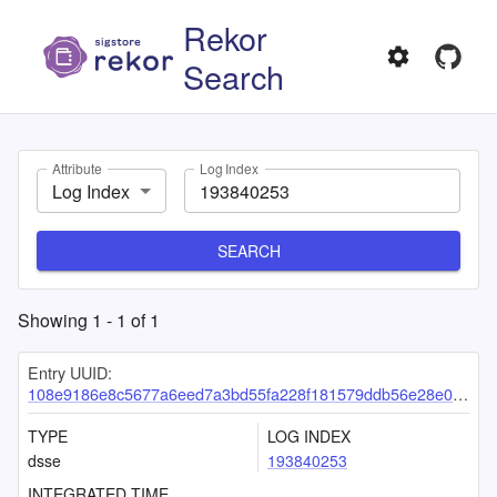
Rekor
Search
Attribute
Log Index
Log Index
SEARCH
Showing
1
-
1
of
1
Entry UUID:
108e9186e8c5677a6eed7a3bd55fa228f181579ddb56e28e0d37f73a88d76a298e35da13a42a98f8
TYPE
LOG INDEX
dsse
193840253
INTEGRATED TIME