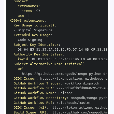
Subject
:
extraNames
:
items
:
{
}
asn
:
[
]
X509v3 extensions
:
Key Usage (critical)
:
-
Extended Key Usage
:
-
Subject Key Identifier
:
-
 D8
:
64
:
E5
:
81
:
35
:
5A
:
91
:
BD
:
FD
:
D7
:
14
:
0D
:
CF
:
38
:
13
:
EA
Authority Key Identifier
:
keyid
:
 DF
:
D3
:
E9
:
CF
:
56
:
24
:
11
:
96
:
F9
:
A8
:
D8
:
E9
:
28
:
5
Subject Alternative Name (critical)
:
url
:
-
 https
:
//github.com/mongodb/mongo
-
python
-
drive
OIDC Issuer
:
 https
:
GitHub Workflow Trigger
:
GitHub Workflow SHA
:
GitHub Workflow Name
:
GitHub Workflow Repository
:
 mongodb/mongo
-
python
-
GitHub Workflow Ref
:
OIDC Issuer (v2)
:
 https
:
Build Signer URI
:
 https
:
//github.com/mongodb/mong