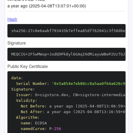
a year ago (2025-04-08T13:07:01+00:00)
Hash
sha256:27c0e6aabf793435b7effea85df762041c3f58d6ead3
Signature
MEQCIG+2F5wMWup+JodQ9Pk8yl6GAqIHdMiayuWBeP2UzTGJAiB
Public Key Certificate
data
:
Serial Number
:
'0x5a854e7eb80cc8a5aa0f64a626c98f1
Signature
:
Issuer
:
 O=sigstore.dev
,
 CN=sigstore
-
Validity
:
Not Before
:
 a year ago (2025
-
04
-
08T13
:
06
:
59+00
:
Not After
:
 a year ago (2025
-
04
-
08T13
:
16
:
59+00
:
Algorithm
:
name
:
namedCurve
:
 P
-
256