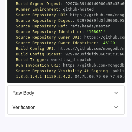
Build Signer Digest
:
Runner Environment
:
 github
-
Source Repository URI
:
 https
:
//github.com/mongodb
Source Repository Digest
:
Source Repository Ref
:
Source Repository Identifier
:
'108051'
Source Repository Owner URI
:
 https
:
Source Repository Owner Identifier
:
'45120'
Build Config URI
:
 https
:
//github.com/mongodb/mong
Build Config Digest
:
Build Trigger
:
Run Invocation URI
:
 https
:
//github.com/mongodb/mo
Source Repository Visibility At Signing
:
1.3.6.1.4.1.11129.2.4.2
:
 04
:
7b
:
00
:
79
:
00
:
77
:
00
:
dd
:
Raw Body
Verification