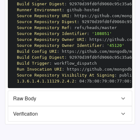
Build Signer Digest
:
Runner Environment
:
 github
-
Source Repository URI
:
 https
:
//github.com/mongodb
Source Repository Digest
:
Source Repository Ref
:
Source Repository Identifier
:
'108051'
Source Repository Owner URI
:
 https
:
Source Repository Owner Identifier
:
'45120'
Build Config URI
:
 https
:
//github.com/mongodb/mong
Build Config Digest
:
Build Trigger
:
Run Invocation URI
:
 https
:
//github.com/mongodb/mo
Source Repository Visibility At Signing
:
1.3.6.1.4.1.11129.2.4.2
:
 04
:
7b
:
00
:
79
:
00
:
77
:
00
:
dd
:
Raw Body
Verification