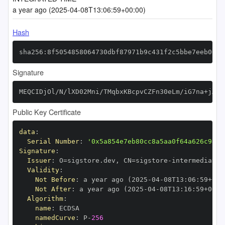
a year ago (2025-04-08T13:06:59+00:00)
Hash
sha256:8f5054858064730dbf87971b9c431f2c5bbe7eeb001b
Signature
MEQCIDjOl/N/lXD02Mni/TMqbxKBcpvCZFn30eLm/iG7na+jAiB
Public Key Certificate
data
:
Serial Number
:
'0x5a854e7eb80cc8a5aa0f64a626c98f1
Signature
:
Issuer
:
 O=sigstore.dev
,
 CN=sigstore
-
Validity
:
Not Before
:
 a year ago (2025
-
04
-
08T13
:
06
:
59+00
:
Not After
:
 a year ago (2025
-
04
-
08T13
:
16
:
59+00
:
Algorithm
:
name
:
namedCurve
:
 P
-
256