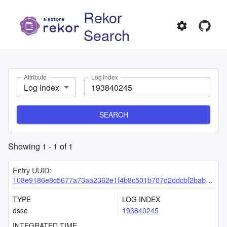
Rekor
Search
Attribute
Log Index
Log Index
SEARCH
Showing
1
-
1
of
1
Entry UUID:
108e9186e8c5677a73aa2362e1f4b8c501b707d2ddcbf2bab84c287acd3dabd0318f5ebc5210670f
TYPE
LOG INDEX
dsse
193840245
INTEGRATED TIME