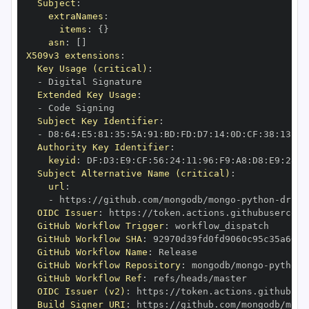
Subject
:
extraNames
:
items
:
{
}
asn
:
[
]
X509v3 extensions
:
Key Usage (critical)
:
-
Extended Key Usage
:
-
Subject Key Identifier
:
-
 D8
:
64
:
E5
:
81
:
35
:
5A
:
91
:
BD
:
FD
:
D7
:
14
:
0D
:
CF
:
38
:
13
:
EA
Authority Key Identifier
:
keyid
:
 DF
:
D3
:
E9
:
CF
:
56
:
24
:
11
:
96
:
F9
:
A8
:
D8
:
E9
:
28
:
5
Subject Alternative Name (critical)
:
url
:
-
 https
:
//github.com/mongodb/mongo
-
python
-
drive
OIDC Issuer
:
 https
:
GitHub Workflow Trigger
:
GitHub Workflow SHA
:
GitHub Workflow Name
:
GitHub Workflow Repository
:
 mongodb/mongo
-
python
-
GitHub Workflow Ref
:
OIDC Issuer (v2)
:
 https
:
Build Signer URI
:
 https
:
//github.com/mongodb/mong