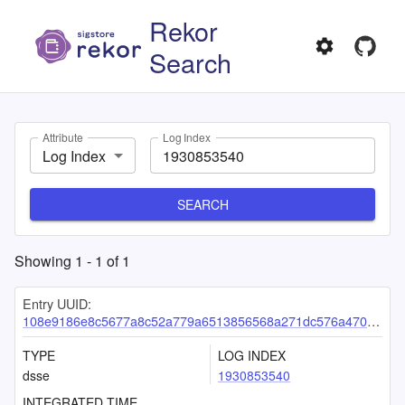
Rekor
Search
Attribute
Log Index
Log Index
SEARCH
Showing
1
-
1
of
1
Entry UUID:
108e9186e8c5677a8c52a779a6513856568a271dc576a470b012a4dac2ec8ff1e5311282e48bd316
TYPE
LOG INDEX
dsse
1930853540
INTEGRATED TIME