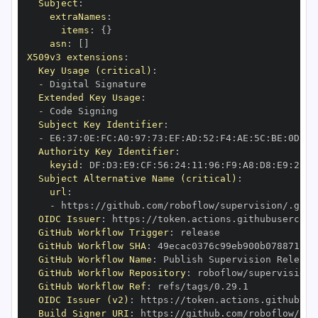
Subject
:
extraNames
:
items
:
{
}
asn
:
[
]
X509v3 extensions
:
Key Usage (critical)
:
-
Extended Key Usage
:
-
Subject Key Identifier
:
-
 E6
:
37
:
0E
:
FC
:
A0
:
97
:
73
:
EF
:
AD
:
52
:
F4
:
AE
:
5C
:
BE
:
0D
:
67
Authority Key Identifier
:
keyid
:
 DF
:
D3
:
E9
:
CF
:
56
:
24
:
11
:
96
:
F9
:
A8
:
D8
:
E9
:
28
:
5
Subject Alternative Name (critical)
:
url
:
-
 https
:
//github.com/roboflow/supervision/.gith
OIDC Issuer
:
 https
:
GitHub Workflow Trigger
:
GitHub Workflow SHA
:
GitHub Workflow Name
:
GitHub Workflow Repository
:
GitHub Workflow Ref
:
OIDC Issuer (v2)
:
 https
:
Build Signer URI
:
 https
:
//github.com/roboflow/sup