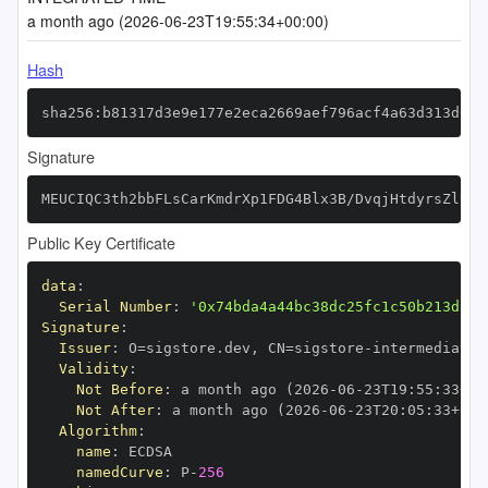
a month ago (2026-06-23T19:55:34+00:00)
Hash
sha256:b81317d3e9e177e2eca2669aef796acf4a63d313d659
Signature
MEUCIQC3th2bbFLsCarKmdrXp1FDG4Blx3B/DvqjHtdyrsZlUAI
Public Key Certificate
data
:
Serial Number
:
'0x74bda4a44bc38dc25fc1c50b213dfa8
Signature
:
Issuer
:
 O=sigstore.dev
,
 CN=sigstore
-
Validity
:
Not Before
:
 a month ago (2026
-
06
-
23T19
:
55
:
33+00
Not After
:
 a month ago (2026
-
06
-
23T20
:
05
:
33+00
:
Algorithm
:
name
:
namedCurve
:
 P
-
256