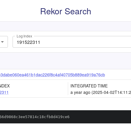
Rekor Search
Log Index
e3dabe060ea461b1dac226f8c4af40705b889ea919a76cb
NDEX
INTEGRATED TIME
2311
a year ago (2025-04-02T14:11:
66d9868c3ee57814c18cfb8d419ce6