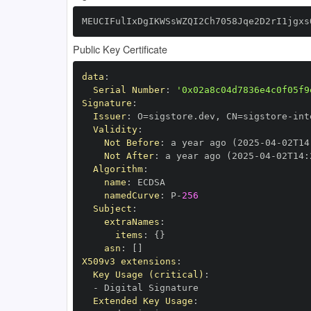
MEUCIFulIxDgIKWSsWZQI2Ch7058Jqe2D2rI1jgxs
Public Key Certificate
data
:
Serial Number
:
'0x02a8c04d7836e4c0f05f9
Signature
:
Issuer
:
 O=sigstore.dev
,
 CN=sigstore
-
Validity
:
Not Before
:
 a year ago (2025
-
04
-
02T14
Not After
:
 a year ago (2025
-
04
-
02T14
:
Algorithm
:
name
:
namedCurve
:
 P
-
256
Subject
:
extraNames
:
items
:
{
}
asn
:
[
]
X509v3 extensions
:
Key Usage (critical)
:
-
Extended Key Usage
: