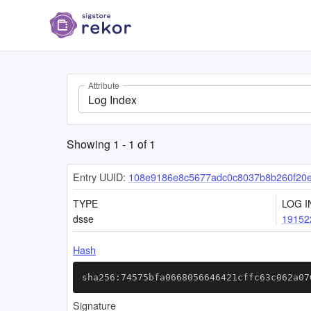
Attribute
Log Index
Showing
1
-
1
of
1
Entry UUID:
108e9186e8c5677adc0c8037b8b260f20
TYPE
LOG I
dsse
19152
Hash
sha256:74575bfa0668056646421cffc63c062a07
Signature