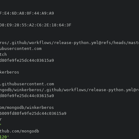
F
:
E4
:
6D
:
A8
:
0F
:
44
:
A9
:
D8
:
E9
:
28
:
55
:
A2
:
C6
:
2E
:
18
:
64
:
ros/.github/workflows/release
-
ngodb/winkerberos/.github/workflows/release
-
'
120'