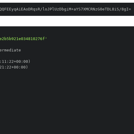
QQFEEyqAiEAoDRqsR/loJPlUzDbgiM+aYS7XMCRNzG0eTDL8iS/8gI=
e2b5b921e034810276f'
:
11
:
22+00
:
21
:
22+00
: