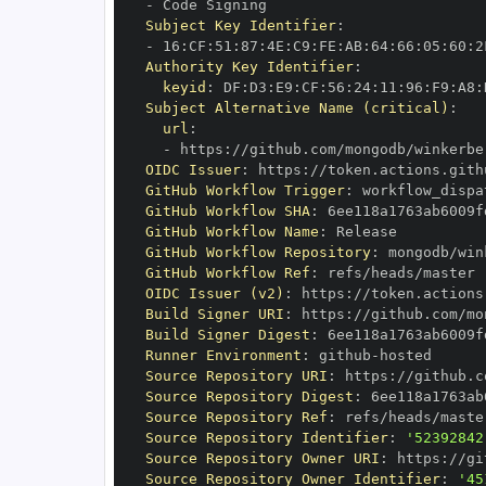
-
Subject Key Identifier
:
-
 16
:
CF
:
51
:
87
:
4E
:
C9
:
FE
:
AB
:
64
:
66
:
05
:
60
:
2
Authority Key Identifier
:
keyid
:
 DF
:
D3
:
E9
:
CF
:
56
:
24
:
11
:
96
:
F9
:
A8
:
Subject Alternative Name (critical)
:
url
:
-
 https
:
//github.com/mongodb/winkerbe
OIDC Issuer
:
 https
:
GitHub Workflow Trigger
:
GitHub Workflow SHA
:
GitHub Workflow Name
:
GitHub Workflow Repository
:
GitHub Workflow Ref
:
OIDC Issuer (v2)
:
 https
:
Build Signer URI
:
 https
:
//github.com/mo
Build Signer Digest
:
Runner Environment
:
 github
-
Source Repository URI
:
 https
:
Source Repository Digest
:
Source Repository Ref
:
Source Repository Identifier
:
'52392842
Source Repository Owner URI
:
 https
:
Source Repository Owner Identifier
:
'45