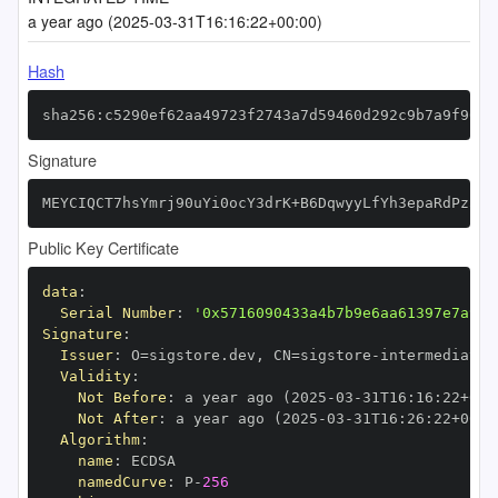
a year ago (2025-03-31T16:16:22+00:00)
Hash
sha256:c5290ef62aa49723f2743a7d59460d292c9b7a9f9672
Signature
MEYCIQCT7hsYmrj90uYi0ocY3drK+B6DqwyyLfYh3epaRdPz5QI
Public Key Certificate
data
:
Serial Number
:
'0x5716090433a4b7b9e6aa61397e7a9cc
Signature
:
Issuer
:
 O=sigstore.dev
,
 CN=sigstore
-
Validity
:
Not Before
:
 a year ago (2025
-
03
-
31T16
:
16
:
22+00
:
Not After
:
 a year ago (2025
-
03
-
31T16
:
26
:
22+00
:
Algorithm
:
name
:
namedCurve
:
 P
-
256