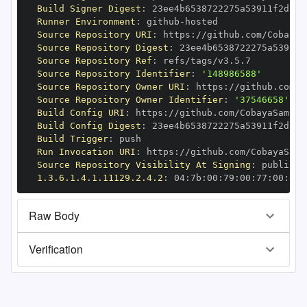
Build Signer Digest
:
Runner Environment
:
 github
-
Source Repository URI
:
 https
:
Source Repository Digest
:
Source Repository Ref
:
Source Repository Identifier
:
'148986588'
Source Repository Owner URI
:
 https
:
Source Repository Owner Identifier
:
'37546658'
Build Config URI
:
 https
:
Build Config Digest
:
Build Trigger
:
Run Invocation URI
:
 https
:
Source Repository Visibility At Signing
:
1.3.6.1.4.1.11129.2.4.2
:
 04
:
7b
:
00
:
79
:
00
:
77
:
00
:
dd
:
Raw Body
Verification