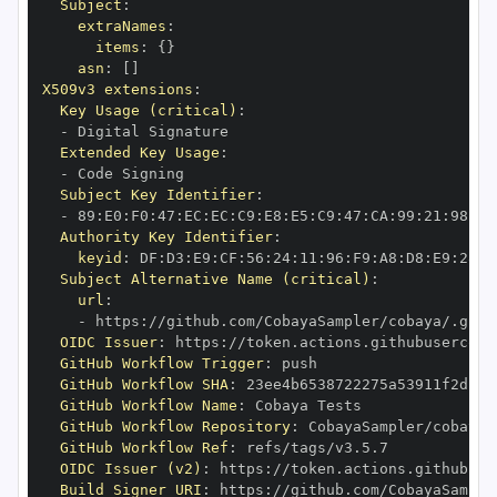
Subject
:
extraNames
:
items
:
{
}
asn
:
[
]
X509v3 extensions
:
Key Usage (critical)
:
-
Extended Key Usage
:
-
Subject Key Identifier
:
-
 89
:
E0
:
F0
:
47
:
EC
:
EC
:
C9
:
E8
:
E5
:
C9
:
47
:
CA
:
99
:
21
:
98
:
82
Authority Key Identifier
:
keyid
:
 DF
:
D3
:
E9
:
CF
:
56
:
24
:
11
:
96
:
F9
:
A8
:
D8
:
E9
:
28
:
5
Subject Alternative Name (critical)
:
url
:
-
 https
:
OIDC Issuer
:
 https
:
GitHub Workflow Trigger
:
GitHub Workflow SHA
:
GitHub Workflow Name
:
GitHub Workflow Repository
:
GitHub Workflow Ref
:
OIDC Issuer (v2)
:
 https
:
Build Signer URI
:
 https
: