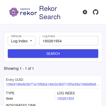
Rekor
Search
Attribute
Log Index
Log Index
SEARCH
Showing
1
-
1
of
1
Entry UUID:
108e9186e8c5677a155bba146c0c3b5710f0a39a1f46b88e86dd7a99efeb45700a971efdb1b9949d
TYPE
LOG INDEX
dsse
190261954
INTEGRATED TIME