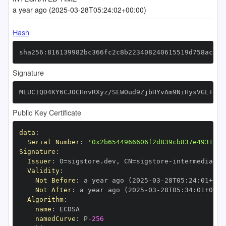
a year ago (2025-03-28T05:24:02+00:00)
Hash
sha256:816139982bc366fc2c8b223408240615519d758ac355
Signature
MEUCIQD4KY6CJ0CHnvRXyz/SEWOud9ZjbHYvAm9NiHysVGL+eAI
Public Key Certificate
data
:
Serial Number
:
'0x2b6544966606f2d839cb837e4931802
Signature
:
Issuer
:
 O=sigstore.dev
,
 CN=sigstore
-
Validity
:
Not Before
:
 a year ago (2025
-
03
-
28T05
:
24
:
01+00
:
Not After
:
 a year ago (2025
-
03
-
28T05
:
34
:
01+00
:
Algorithm
:
name
:
namedCurve
:
 P
-
256