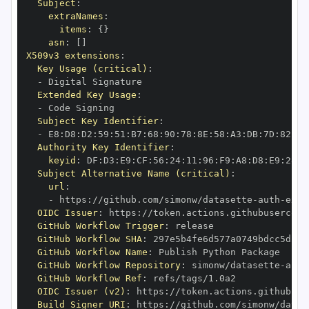
Subject
:
extraNames
:
items
:
{
}
asn
:
[
]
X509v3 extensions
:
Key Usage (critical)
:
-
Extended Key Usage
:
-
Subject Key Identifier
:
-
 E8
:
D8
:
D2
:
59
:
51
:
B7
:
68
:
90
:
78
:
8E
:
58
:
A3
:
DB
:
7D
:
82
:
29
Authority Key Identifier
:
keyid
:
 DF
:
D3
:
E9
:
CF
:
56
:
24
:
11
:
96
:
F9
:
A8
:
D8
:
E9
:
28
:
5
Subject Alternative Name (critical)
:
url
:
-
 https
:
//github.com/simonw/datasette
-
auth
-
exis
OIDC Issuer
:
 https
:
GitHub Workflow Trigger
:
GitHub Workflow SHA
:
GitHub Workflow Name
:
GitHub Workflow Repository
:
 simonw/datasette
-
auth
GitHub Workflow Ref
:
OIDC Issuer (v2)
:
 https
:
Build Signer URI
:
 https
:
//github.com/simonw/datas