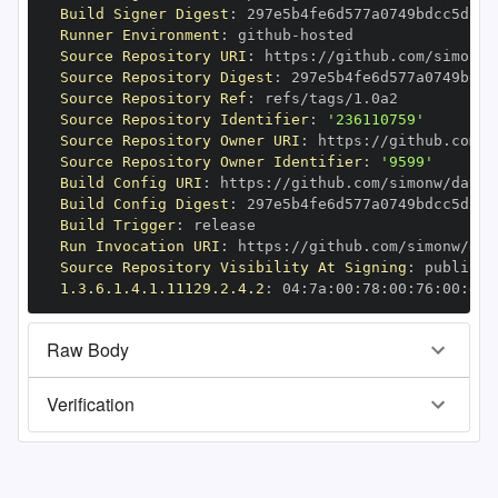
Build Signer Digest
:
Runner Environment
:
 github
-
Source Repository URI
:
 https
:
//github.com/simonw/
Source Repository Digest
:
Source Repository Ref
:
Source Repository Identifier
:
'236110759'
Source Repository Owner URI
:
 https
:
Source Repository Owner Identifier
:
'9599'
Build Config URI
:
 https
:
//github.com/simonw/datas
Build Config Digest
:
Build Trigger
:
Run Invocation URI
:
 https
:
//github.com/simonw/dat
Source Repository Visibility At Signing
:
1.3.6.1.4.1.11129.2.4.2
:
 04
:
7a
:
00
:
78
:
00
:
76
:
00
:
dd
:
Raw Body
Verification