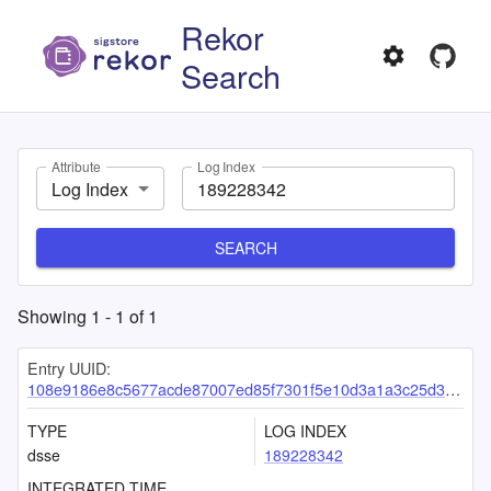
Rekor
Search
Attribute
Log Index
Log Index
SEARCH
Showing
1
-
1
of
1
Entry UUID:
108e9186e8c5677acde87007ed85f7301f5e10d3a1a3c25d3607baf8e77d78c3ef717b4d367dfaee
TYPE
LOG INDEX
dsse
189228342
INTEGRATED TIME