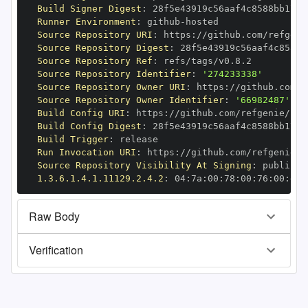
Build Signer Digest
:
Runner Environment
:
 github
-
Source Repository URI
:
 https
:
Source Repository Digest
:
Source Repository Ref
:
Source Repository Identifier
:
'274233338'
Source Repository Owner URI
:
 https
:
Source Repository Owner Identifier
:
'66982487'
Build Config URI
:
 https
:
//github.com/refgenie/ref
Build Config Digest
:
Build Trigger
:
Run Invocation URI
:
 https
:
Source Repository Visibility At Signing
:
1.3.6.1.4.1.11129.2.4.2
:
 04
:
7a
:
00
:
78
:
00
:
76
:
00
:
dd
:
Raw Body
Verification