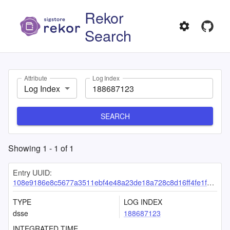
Rekor
Search
Attribute
Log Index
Log Index
SEARCH
Showing
1
-
1
of
1
Entry UUID:
108e9186e8c5677a3511ebf4e48a23de18a728c8d16ff4fe1f21d4d73b8b95bbaf611a253edd0d63
TYPE
LOG INDEX
dsse
188687123
INTEGRATED TIME