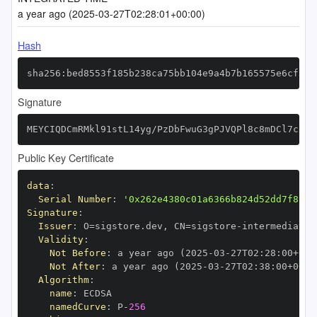
a year ago (2025-03-27T02:28:01+00:00)
Hash
sha256:bed8553f185b238ca75bb104e9a4b7b165575e6cf38c
Signature
MEYCIQDCmRMkl91stL14yg/PzDbFwuG3gPJVQPl8c8mDCl7cxgI
Public Key Certificate
data
:
Serial Number
:
'0x262e4380c01a6366b824d52dd7f8fef
Signature
:
Issuer
:
 O=sigstore.dev
,
 CN=sigstore
-
Validity
:
Not Before
:
 a year ago (2025
-
03
-
27T02
:
28
:
00+00
:
Not After
:
 a year ago (2025
-
03
-
27T02
:
38
:
00+00
:
Algorithm
:
name
:
namedCurve
:
 P
-
256