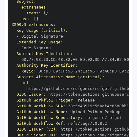
Subject
:
extraNames
:
items
:
{
}
asn
:
[
]
X509v3 extensions
:
Key Usage (critical)
:
-
Extended Key Usage
:
-
Subject Key Identifier
:
-
 6D
:
77
:
93
:
13
:
CD
:
48
:
32
:
A0
:
ED
:
02
:
3D
:
A7
:
84
:
B2
:
E0
:
D0
Authority Key Identifier
:
keyid
:
 DF
:
D3
:
E9
:
CF
:
56
:
24
:
11
:
96
:
F9
:
A8
:
D8
:
E9
:
28
:
5
Subject Alternative Name (critical)
:
url
:
-
 https
:
//github.com/refgenie/refget/.github/wo
OIDC Issuer
:
 https
:
GitHub Workflow Trigger
:
GitHub Workflow SHA
:
GitHub Workflow Name
:
GitHub Workflow Repository
:
GitHub Workflow Ref
:
OIDC Issuer (v2)
:
 https
:
Build Signer URI
:
 https
:
//github.com/refgenie/ref