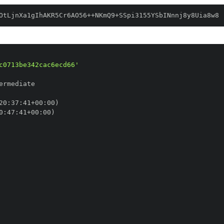
OtLjnXa1gIhAKR5Cr6AO56++NKmQ9+SSpi3155YSbINnnj8y8Uia8w8
c0713be342cac6ecd66'
20
:
37
:
41+00
:
0
:
47
:
41+00
: