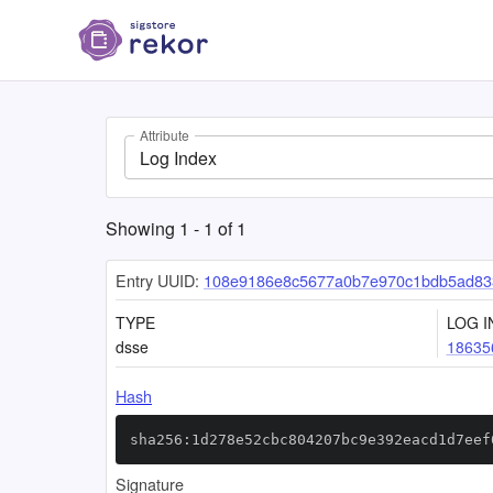
Attribute
Log Index
Showing
1
-
1
of
1
Entry UUID:
108e9186e8c5677a0b7e970c1bdb5ad833
TYPE
LOG I
dsse
18635
Hash
sha256:1d278e52cbc804207bc9e392eacd1d7eef
Signature