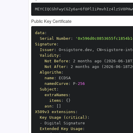
MEYCIQCGhFwyCGZy6a+6fOPlIiPmvhIz4lzSV0PHw
Public Key Certificate
data
:
Serial Number
:
'0x596d0c0853655fc1854b1
Signature
:
Issuer
:
 O=sigstore.dev
,
 CN=sigstore
-
Validity
:
Not Before
:
 2 months ago (2026
-
06
-
18T
Not After
:
 2 months ago (2026
-
06
-
18T2
Algorithm
:
name
:
namedCurve
:
 P
-
256
Subject
:
extraNames
:
items
:
{
}
asn
:
[
]
X509v3 extensions
:
Key Usage (critical)
:
-
Extended Key Usage
: