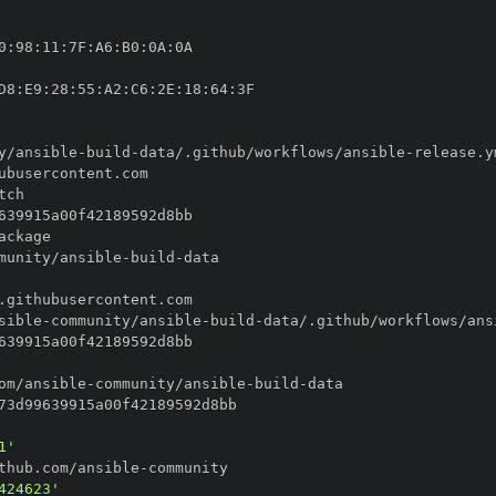
0
:
98
:
11
:
7F
:
A6
:
B0
:
0A
:
D8
:
E9
:
28
:
55
:
A2
:
C6
:
2E
:
18
:
64
:
y/ansible
-
build
-
data/.github/workflows/ansible
-
munity/ansible
-
build
-
sible
-
community/ansible
-
build
-
data/.github/workflows/ans
om/ansible
-
community/ansible
-
build
-
1'
thub.com/ansible
-
424623'