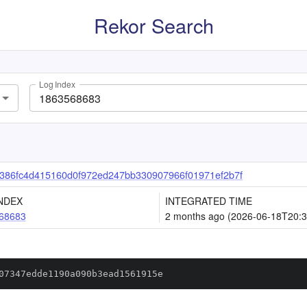
Rekor Search
Log Index
86fc4d415160d0f972ed247bb330907966f01971ef2b7f
NDEX
INTEGRATED TIME
68683
2 months ago (2026-06-18T20:3
07347edde1190a090b3ead1561915e