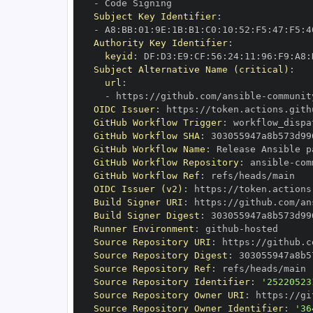
-
Subject Key Identifier
:
-
 A8
:
BB
:
01
:
9E
:
1B
:
B1
:
C0
:
10
:
52
:
F5
:
47
:
F5
:
4
Authority Key Identifier
:
keyid
:
 DF
:
D3
:
E9
:
CF
:
56
:
24
:
11
:
96
:
F9
:
A8
:
Subject Alternative Name (critical)
:
url
:
-
 https
:
//github.com/ansible
-
communit
OIDC Issuer
:
 https
:
GitHub Workflow Trigger
:
GitHub Workflow SHA
:
GitHub Workflow Name
:
GitHub Workflow Repository
:
 ansible
-
com
GitHub Workflow Ref
:
OIDC Issuer (v2)
:
 https
:
Build Signer URI
:
 https
:
//github.com/an
Build Signer Digest
:
Runner Environment
:
 github
-
Source Repository URI
:
 https
:
//github.c
Source Repository Digest
:
Source Repository Ref
:
Source Repository Identifier
:
'25220523
Source Repository Owner URI
:
 https
:
//gi
Source Repository Owner Identifier
:
'36